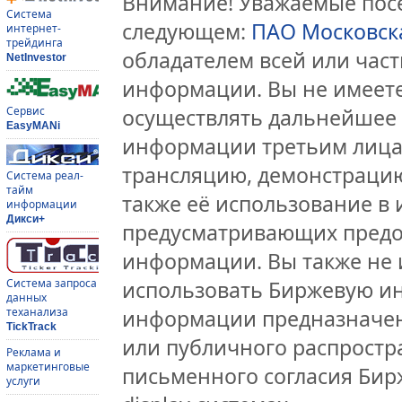
Внимание! Уважаемые посе
Система
следующем:
ПАО Московск
интернет-
трейдинга
обладателем всей или час
NetInvestor
информации. Вы не имеете
Сервис
осуществлять дальнейшее
EasyMANi
информации третьим лицам
трансляцию, демонстрацию
Система реал-
тайм
также её использование в 
информации
Дикси+
предусматривающих предо
информации. Вы также не 
Система запроса
использовать Биржевую и
данных
теханализа
информации предназначен
TickTrack
или публичного распростра
Реклама и
маркетинговые
письменного согласия Бир
услуги