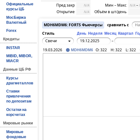
Официальные
Пред закр
Мин – Макс
–
N/A
N/A
курсы ЦБ
Открытие
Объём в шт/день
N/A
МосБиржа
Валютный
MDH6MDM6: FORTS Фьючерсы
сравнить с
Forex
Стиль
День
Неделя
Месяц
Квартал
Го
Кредиты
Свечи
–
INSTAR
19.03.2026
O:
322
H:
322
L:
322
MDH6MDM6
MIBID, MIBOR,
MIACR
Данные ЦБ РФ
Курсы
драгметаллов
Ставки
привлечения
по депозитам
Остатки на
корсчетах
Мировые рынки
Мировые
фондовые