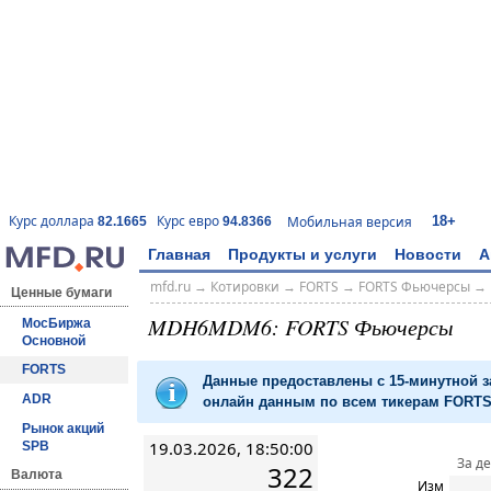
18+
Курс доллара
Курс евро
Мобильная версия
82.1665
94.8366
Главная
Продукты и услуги
Новости
А
mfd.ru
→
Котировки
→
FORTS
→
FORTS Фьючерсы
→
Ценные бумаги
MDH6MDM6: FORTS Фьючерсы
МосБиржа
Основной
FORTS
Данные предоставлены с 15-минутной 
ADR
онлайн данным по всем тикерам FORTS 
Рынок акций
19.03.2026, 18:50:00
SPB
За д
322
Валюта
Изм