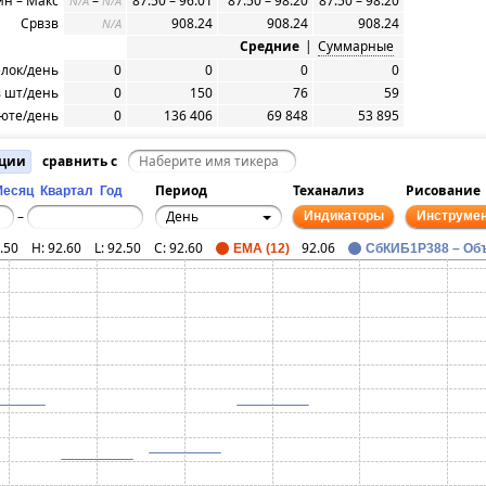
н – Макс
–
87.50 – 96.01
87.50 – 98.20
87.50 – 98.20
N/A
N/A
Срвзв
908.24
908.24
908.24
N/A
Средние
|
Суммарные
елок/день
0
0
0
0
 шт/день
0
150
76
59
юте/день
0
136 406
69 848
53 895
ации
сравнить с
Период
Теханализ
Рисование
Месяц
Квартал
Год
День
–
Индикаторы
Инструме
.50
H:
92.60
L:
92.50
C:
92.60
92.06
EMA (12)
СбКИБ1P388 – Об