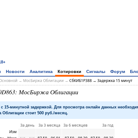
18+
и
Новости
Аналитика
Котировки
Сигналы
Форум
Бло
Основной
→
МосБиржа Облигации
→
СбКИБ1P388 → Задержка 15 минут
0D863: МосБиржа Облигации
с 15-минутной задержкой. Для просмотра онлайн данных необход
 Облигации стоит 500 руб./месяц.
За день
За 3 месяца
За 6 месяцев
За год
Изм