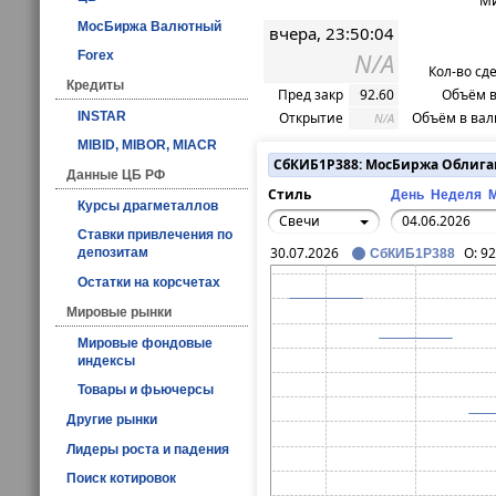
Ми
МосБиржа Валютный
вчера, 23:50:04
N/A
Forex
Кол-во сд
Кредиты
Пред закр
92.60
Объём в
INSTAR
Открытие
Объём в вал
N/A
MIBID, MIBOR, MIACR
СбКИБ1P388: МосБиржа Облиг
Данные ЦБ РФ
Стиль
День
Неделя
Курсы драгметаллов
Свечи
Ставки привлечения по
30.07.2026
O:
92
депозитам
СбКИБ1P388
Остатки на корсчетах
Мировые рынки
Мировые фондовые
индексы
Товары и фьючерсы
Другие рынки
Лидеры роста и падения
Поиск котировок