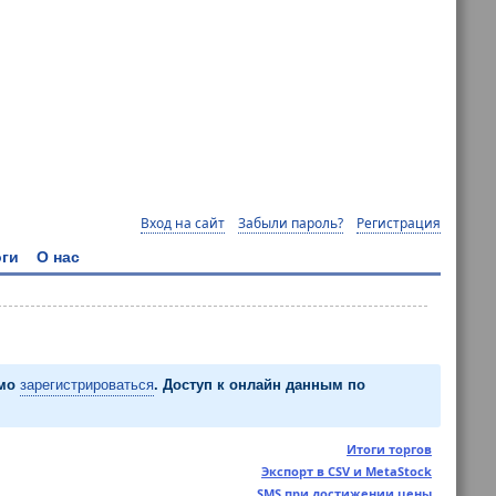
Вход на сайт
Забыли пароль?
Регистрация
ги
О нас
имо
зарегистрироваться
. Доступ к онлайн данным по
Итоги торгов
Экспорт в CSV и MetaStock
SMS при достижении цены