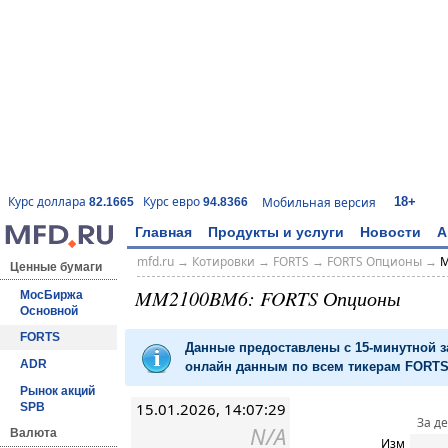
18+
Курс доллара
Курс евро
Мобильная версия
82.1665
94.8366
Главная
Продукты и услуги
Новости
А
mfd.ru
→
Котировки
→
FORTS
→
FORTS Опционы
→
M
Ценные бумаги
MM2100BM6: FORTS Опционы
МосБиржа
Основной
FORTS
Данные предоставлены с 15-минутной 
ADR
онлайн данным по всем тикерам FORTS 
Рынок акций
15.01.2026, 14:07:29
SPB
За д
N/A
Валюта
Изм