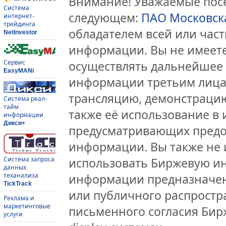
Внимание! Уважаемые посе
Система
следующем:
ПАО Московск
интернет-
трейдинга
обладателем всей или час
NetInvestor
информации. Вы не имеете
Сервис
осуществлять дальнейшее
EasyMANi
информации третьим лицам
трансляцию, демонстрацию
Система реал-
тайм
также её использование в 
информации
Дикси+
предусматривающих предо
информации. Вы также не 
Система запроса
использовать Биржевую и
данных
теханализа
информации предназначен
TickTrack
или публичного распростра
Реклама и
маркетинговые
письменного согласия Бир
услуги