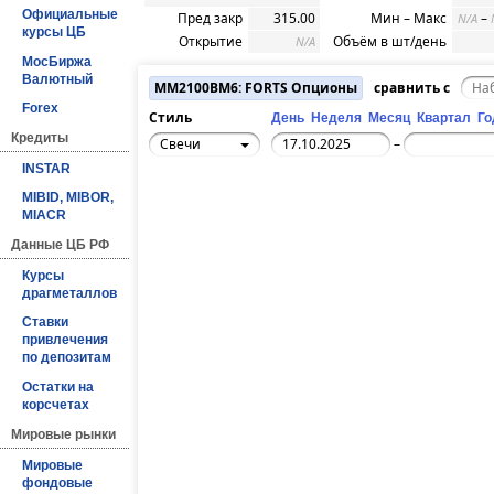
Официальные
Пред закр
315.00
Мин – Макс
–
N/A
курсы ЦБ
Открытие
Объём в шт/день
N/A
МосБиржа
Валютный
MM2100BM6: FORTS Опционы
сравнить с
Forex
Стиль
День
Неделя
Месяц
Квартал
Го
Кредиты
Свечи
–
INSTAR
MIBID, MIBOR,
MIACR
Данные ЦБ РФ
Курсы
драгметаллов
Ставки
привлечения
по депозитам
Остатки на
корсчетах
Мировые рынки
Мировые
фондовые