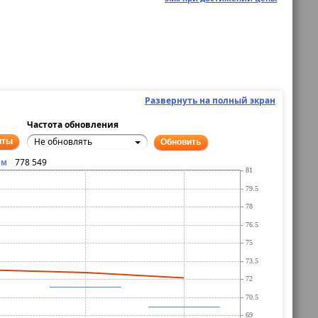
Развернуть на полный экран
Частота обновления
Не обновлять
нты
Обновить
778 549
ём