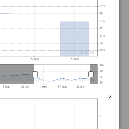
||
||
×