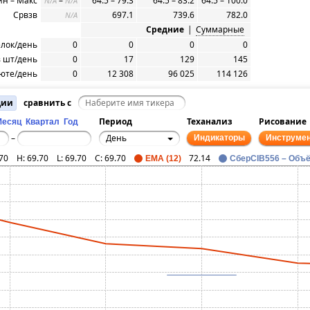
н – Макс
–
64.5 – 79.3
64.5 – 83.2
64.5 – 100.0
N/A
N/A
Срвзв
697.1
739.6
782.0
N/A
Средние
|
Суммарные
елок/день
0
0
0
0
 шт/день
0
17
129
145
юте/день
0
12 308
96 025
114 126
ции
сравнить с
Период
Теханализ
Рисование
Месяц
Квартал
Год
День
–
Индикаторы
Инструме
70
H:
69.70
L:
69.70
C:
69.70
72.14
EMA (12)
СберСIB556 – Объ