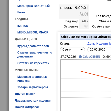
Ми
МосБиржа Валютный
вчера, 19:00:01
N/A
Forex
Кол-во сд
Кредиты
Пред закр
69.7
Объём в
INSTAR
Открытие
Объём в вал
N/A
MIBID, MIBOR, MIACR
СберСIB556: МосБиржа Облига
Данные ЦБ РФ
Стиль
День
Неделя
Курсы драгметаллов
Свечи
Ставки привлечения по
27.07.2026
O:
69.
депозитам
СберСIB556
Остатки на корсчетах
Мировые рынки
Мировые фондовые
индексы
Товары и фьючерсы
Другие рынки
Лидеры роста и падения
Поиск котировок