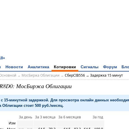
18+
и
Новости
Аналитика
Котировки
Сигналы
Форум
Бло
Основной
→
МосБиржа Облигации
→
СберСIB556 → Задержка 15 минут
NR8D0: МосБиржа Облигации
с 15-минутной задержкой. Для просмотра онлайн данных необход
 Облигации стоит 500 руб./месяц.
За день
За 3 месяца
За 6 месяцев
За год
Изм