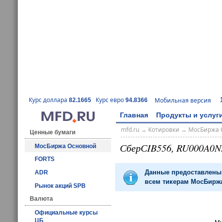
Курс доллара
Курс евро
Мобильная версия
82.1665
94.8366
Главная
Продукты и услуг
mfd.ru
→
Котировки
→
МосБиржа 
Ценные бумаги
СберСIB556, RU000A0
МосБиржа Основной
FORTS
Данные предоставлены 
ADR
всем тикерам МосБиржа
Рынок акций SPB
Валюта
Официальные курсы
ЦБ