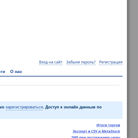
Вход на сайт
Забыли пароль?
Регистрация
ги
О нас
имо
зарегистрироваться
. Доступ к онлайн данным по
Итоги торгов
Экспорт в CSV и MetaStock
SMS при достижении цены