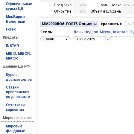
Официальные
Пред закр
Мин – Макс
–
N/A
N/A
курсы ЦБ
Открытие
Объём в шт/день
N/A
МосБиржа
Валютный
MM2900BO6: FORTS Опционы
сравнить с
Forex
Стиль
День
Неделя
Месяц
Квартал
Го
Кредиты
Свечи
–
INSTAR
MIBID, MIBOR,
MIACR
Данные ЦБ РФ
Курсы
драгметаллов
Ставки
привлечения
по депозитам
Остатки на
корсчетах
Мировые рынки
Мировые
фондовые