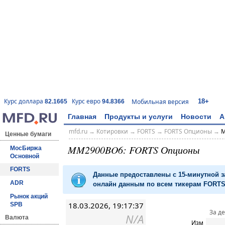
18+
Курс доллара
Курс евро
Мобильная версия
82.1665
94.8366
Главная
Продукты и услуги
Новости
А
mfd.ru
→
Котировки
→
FORTS
→
FORTS Опционы
→
M
Ценные бумаги
MM2900BO6: FORTS Опционы
МосБиржа
Основной
FORTS
Данные предоставлены с 15-минутной 
ADR
онлайн данным по всем тикерам FORTS 
Рынок акций
18.03.2026, 19:17:37
SPB
За д
N/A
Валюта
Изм