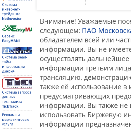
Система
интернет-
трейдинга
Внимание! Уважаемые посе
NetInvestor
следующем:
ПАО Московск
Сервис
обладателем всей или час
EasyMANi
информации. Вы не имеете
осуществлять дальнейшее
Система реал-
тайм
информации третьим лицам
информации
Дикси+
трансляцию, демонстрацию
также её использование в 
Система запроса
предусматривающих предо
данных
теханализа
информации. Вы также не 
TickTrack
использовать Биржевую и
Реклама и
маркетинговые
информации предназначен
услуги