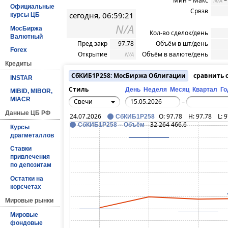
Мин – Макс
N/A
Официальные
Срвзв
сегодня, 06:59:21
курсы ЦБ
N/A
МосБиржа
Кол-во сделок/день
Валютный
Пред закр
97.78
Объём в шт/день
Forex
Открытие
Объём в валюте/день
N/A
Кредиты
СбКИБ1P258: МосБиржа Облигации
сравнить 
INSTAR
Стиль
День
Неделя
Месяц
Квартал
Го
MIBID, MIBOR,
MIACR
Свечи
–
Данные ЦБ РФ
24.07.2026
O:
97.78
H:
97.78
L:
9
СбКИБ1P258
32 264 466.6
СбКИБ1P258 – Объём
Курсы
драгметаллов
Ставки
привлечения
по депозитам
Остатки на
корсчетах
Мировые рынки
Мировые
фондовые