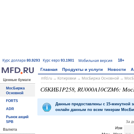
18+
Курс доллара
Курс евро
Мобильная версия
80.9293
93.1901
Главная
Продукты и услуги
Новости
А
mfd.ru
→
Котировки
→
МосБиржа Основной
→
МосБ
Ценные бумаги
СбКИБ1P258, RU000A10CZM6: Мос
МосБиржа
Основной
FORTS
Данные предоставлены с 15-минутной 
ADR
онлайн данным по всем тикерам МосБир
Рынок акций
За д
SPB
Изм
Валюта