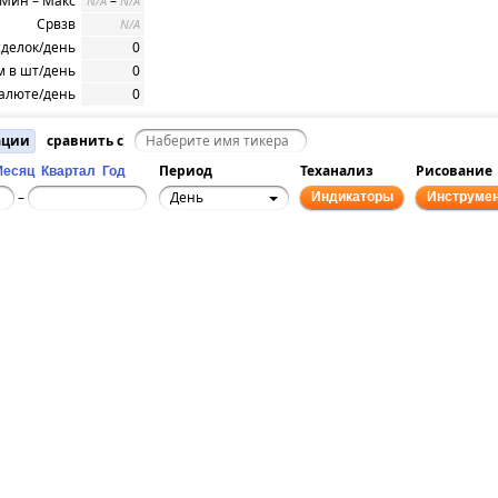
Мин – Макс
–
N/A
N/A
Срвзв
N/A
сделок/день
0
 в шт/день
0
алюте/день
0
ации
сравнить с
Период
Теханализ
Рисование
Месяц
Квартал
Год
День
–
Индикаторы
Инструме