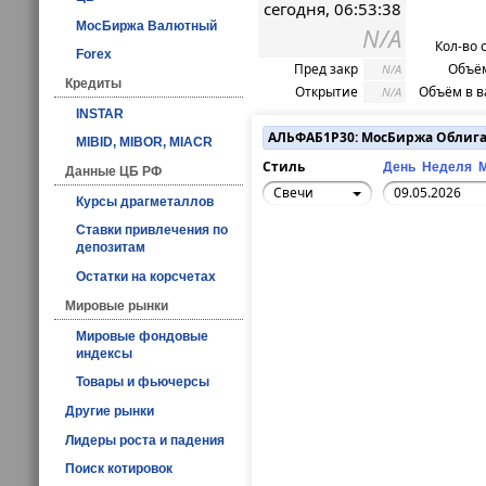
сегодня, 06:53:38
МосБиржа Валютный
N/A
Кол-во 
Forex
Пред закр
Объём
N/A
Кредиты
Открытие
Объём в в
N/A
INSTAR
АЛЬФАБ1Р30: МосБиржа Облиг
MIBID, MIBOR, MIACR
Стиль
День
Неделя
Данные ЦБ РФ
Свечи
Курсы драгметаллов
Ставки привлечения по
депозитам
Остатки на корсчетах
Мировые рынки
Мировые фондовые
индексы
Товары и фьючерсы
Другие рынки
Лидеры роста и падения
Поиск котировок