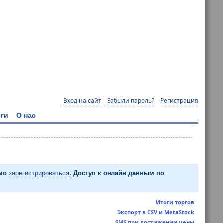
Вход на сайт
Забыли пароль?
Регистрация
ги
О нас
имо
зарегистрироваться
. Доступ к онлайн данным по
Итоги торгов
Экспорт в CSV и MetaStock
SMS при достижении цены