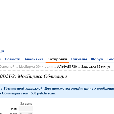
18+
и
Новости
Аналитика
Котировки
Сигналы
Форум
Бло
Основной
→
МосБиржа Облигации
→
АЛЬФАБ1Р30 → Задержка 15 минут
0D3U2: МосБиржа Облигации
с 15-минутной задержкой. Для просмотра онлайн данных необход
 Облигации стоит 500 руб./месяц.
За день
Изм