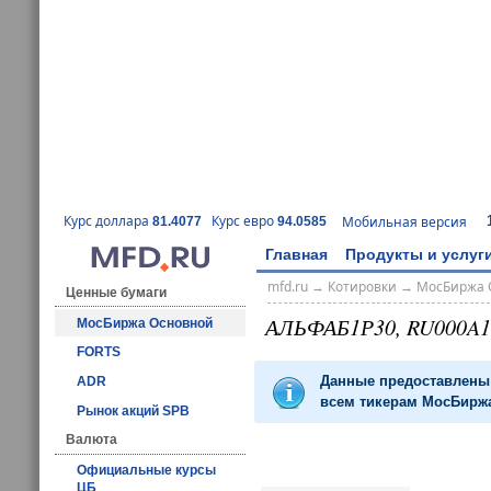
Курс доллара
Курс евро
Мобильная версия
81.4077
94.0585
Главная
Продукты и услуг
mfd.ru
→
Котировки
→
МосБиржа 
Ценные бумаги
АЛЬФАБ1Р30, RU000A1
МосБиржа Основной
FORTS
Данные предоставлены 
ADR
всем тикерам МосБиржа
Рынок акций SPB
Валюта
Официальные курсы
ЦБ