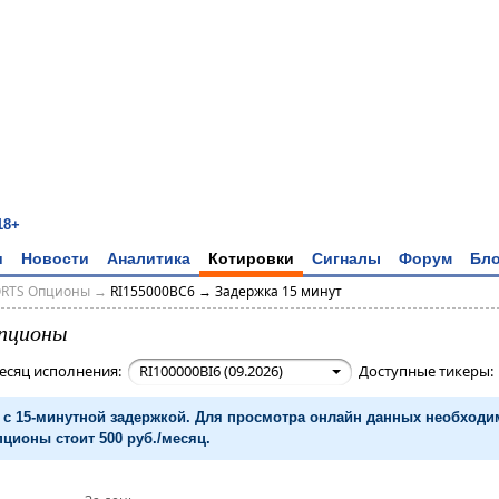
18+
и
Новости
Аналитика
Котировки
Сигналы
Форум
Бло
ORTS Опционы
→
RI155000BC6 → Задержка 15 минут
пционы
есяц исполнения:
RI100000BI6 (09.2026)
Доступные тикеры
с 15-минутной задержкой. Для просмотра онлайн данных необход
ционы стоит 500 руб./месяц.