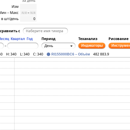
За день
Изм
Мин – Макс
–
N/A
N/A
 в шт/день
0
сравнить с
Период
Теханализ
Рисование
Месяц
Квартал
Год
День
–
Индикаторы
Инструме
40
H:
340
L:
340
C:
340
482 883.9
RI155000BC6 – Объём