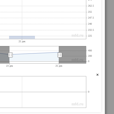
||
||
×