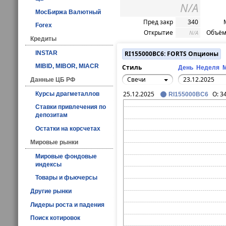
N/A
МосБиржа Валютный
Пред закр
340
Forex
Открытие
Объём
N/A
Кредиты
INSTAR
RI155000BC6: FORTS Опционы
MIBID, MIBOR, MIACR
Стиль
День
Неделя
Свечи
Данные ЦБ РФ
25.12.2025
O:
3
Курсы драгметаллов
RI155000BC6
Ставки привлечения по
депозитам
Остатки на корсчетах
Мировые рынки
Мировые фондовые
индексы
Товары и фьючерсы
Другие рынки
Лидеры роста и падения
Поиск котировок