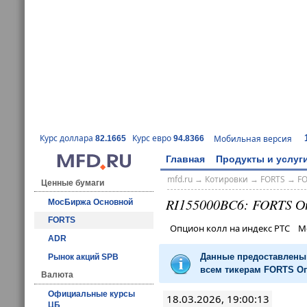
Курс доллара
Курс евро
Мобильная версия
82.1665
94.8366
Главная
Продукты и услуг
mfd.ru
→
Котировки
→
FORTS
→
F
Ценные бумаги
RI155000BC6: FORTS О
МосБиржа Основной
FORTS
Опцион колл на индекс РТС М
ADR
Данные предоставлены 
Рынок акций SPB
всем тикерам FORTS Оп
Валюта
Официальные курсы
18.03.2026, 19:00:13
ЦБ