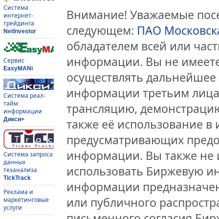
Система
Внимание! Уважаемые посе
интернет-
трейдинга
следующем:
ПАО Московск
NetInvestor
обладателем всей или час
информации. Вы не имеете
Сервис
EasyMANi
осуществлять дальнейшее
информации третьим лицам
Система реал-
тайм
трансляцию, демонстрацию
информации
Дикси+
также её использование в 
предусматривающих предо
информации. Вы также не 
Система запроса
данных
использовать Биржевую и
теханализа
TickTrack
информации предназначен
Реклама и
или публичного распростра
маркетинговые
услуги
письменного согласия Бир