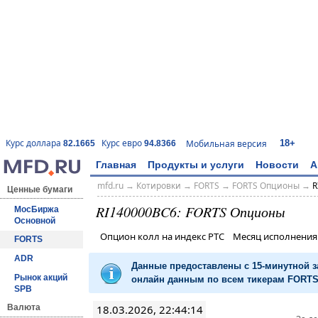
18+
Курс доллара
Курс евро
Мобильная версия
82.1665
94.8366
Главная
Продукты и услуги
Новости
А
mfd.ru
→
Котировки
→
FORTS
→
FORTS Опционы
→
R
Ценные бумаги
RI140000BC6: FORTS Опционы
МосБиржа
Основной
Опцион колл на индекс РТС Месяц исполнени
FORTS
ADR
Данные предоставлены с 15-минутной 
Рынок акций
онлайн данным по всем тикерам FORTS 
SPB
18.03.2026, 22:44:14
Валюта