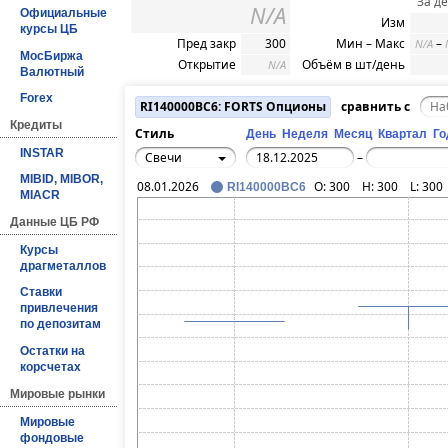
За д
N/A
Официальные
Изм
курсы ЦБ
Пред закр
300
Мин – Макс
–
N/A
МосБиржа
Открытие
Объём в шт/день
N/A
Валютный
Forex
RI140000BC6: FORTS Опционы
сравнить с
Кредиты
Стиль
День
Неделя
Месяц
Квартал
Го
INSTAR
Свечи
–
MIBID, MIBOR,
08.01.2026
O:
300
H:
300
L:
300
RI140000BC6
MIACR
Данные ЦБ РФ
Курсы
драгметаллов
Ставки
привлечения
по депозитам
Остатки на
корсчетах
Мировые рынки
Мировые
фондовые