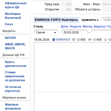
Официальные
Пред закр
Мин – Макс
–
N/A
N/A
курсы ЦБ
Открытие
Объём в шт/день
N/A
МосБиржа
Валютный
RIM6RIU6: FORTS Фьючерсы
сравнить с
Forex
Стиль
День
Неделя
Месяц
Квартал
Го
Кредиты
Свечи
–
INSTAR
18.06.2026
O:
−2 400
H:
−2 400
L:
−2
RIM6RIU6
MIBID, MIBOR,
MIACR
Данные ЦБ РФ
Курсы
драгметаллов
Ставки
привлечения
по депозитам
Остатки на
корсчетах
Мировые рынки
Мировые
фондовые