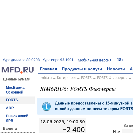
18+
Курс доллара
Курс евро
Мобильная версия
80.9293
93.1901
Главная
Продукты и услуги
Новости
А
mfd.ru
→
Котировки
→
FORTS
→
FORTS Фьючерсы
→
Ценные бумаги
RIM6RIU6: FORTS Фьючерсы
МосБиржа
Основной
FORTS
Данные предоставлены с 15-минутной 
ADR
онлайн данным по всем тикерам FORTS 
Рынок акций
18.06.2026, 19:00:30
SPB
За д
−2 400
Валюта
Изм