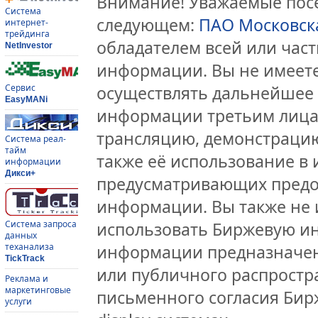
Внимание! Уважаемые посе
Система
следующем:
ПАО Московск
интернет-
трейдинга
обладателем всей или час
NetInvestor
информации. Вы не имеете
Сервис
осуществлять дальнейшее
EasyMANi
информации третьим лицам
трансляцию, демонстрацию
Система реал-
тайм
также её использование в 
информации
Дикси+
предусматривающих предо
информации. Вы также не 
Система запроса
использовать Биржевую и
данных
теханализа
информации предназначен
TickTrack
или публичного распростра
Реклама и
маркетинговые
письменного согласия Бир
услуги