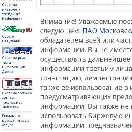
Система
интернет-
трейдинга
Внимание! Уважаемые посе
NetInvestor
следующем:
ПАО Московск
Сервис
обладателем всей или час
EasyMANi
информации. Вы не имеете
осуществлять дальнейшее
Система реал-
тайм
информации третьим лицам
информации
Дикси+
трансляцию, демонстрацию
также её использование в 
Система запроса
предусматривающих предо
данных
теханализа
информации. Вы также не 
TickTrack
использовать Биржевую и
Реклама и
маркетинговые
информации предназначен
услуги