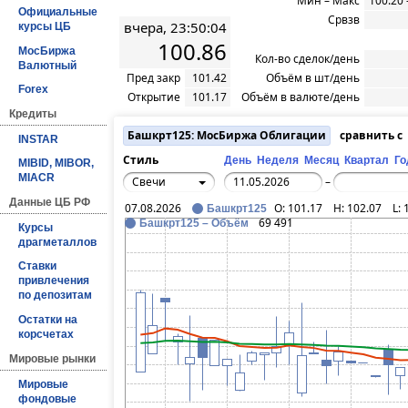
Мин – Макс
100.20 
Официальные
Срвзв
вчера, 23:50:04
курсы ЦБ
100.86
МосБиржа
Кол-во сделок/день
Валютный
Пред закр
101.42
Объём в шт/день
Forex
Открытие
101.17
Объём в валюте/день
Кредиты
Башкрт125: МосБиржа Облигации
сравнить с
INSTAR
Стиль
День
Неделя
Месяц
Квартал
Го
MIBID, MIBOR,
MIACR
Свечи
–
Данные ЦБ РФ
07.08.2026
O:
101.17
H:
102.07
L:
Башкрт125
69 491
Башкрт125 – Объём
Курсы
драгметаллов
Ставки
привлечения
по депозитам
Остатки на
корсчетах
Мировые рынки
Мировые
фондовые