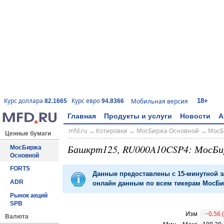
18+
Курс доллара
Курс евро
Мобильная версия
82.1665
94.8366
Главная
Продукты и услуги
Новости
А
mfd.ru
→
Котировки
→
МосБиржа Основной
→
МосБ
Ценные бумаги
Башкрт125, RU000A10CSP4: МосБи
МосБиржа
Основной
FORTS
Данные предоставлены с 15-минутной 
ADR
онлайн данным по всем тикерам МосБир
Рынок акций
SPB
Изм
−0.56 
Валюта