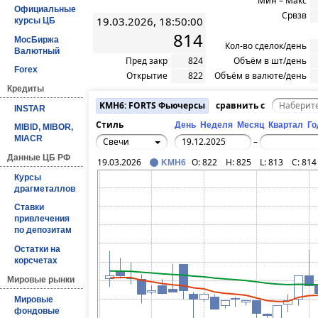
Мин – Макс
Официальные
Срвзв
19.03.2026, 18:50:00
курсы ЦБ
814
МосБиржа
Кол-во сделок/день
Валютный
Пред закр
824
Объём в шт/день
Forex
Открытие
822
Объём в валюте/день
Кредиты
KMH6: FORTS Фьючерсы
сравнить с
INSTAR
Стиль
День
Неделя
Месяц
Квартал
Го
MIBID, MIBOR,
MIACR
Свечи
–
Данные ЦБ РФ
19.03.2026
O:
822
H:
825
L:
813
C:
814
KMH6
Курсы
драгметаллов
Ставки
привлечения
по депозитам
Остатки на
корсчетах
Мировые рынки
Мировые
фондовые