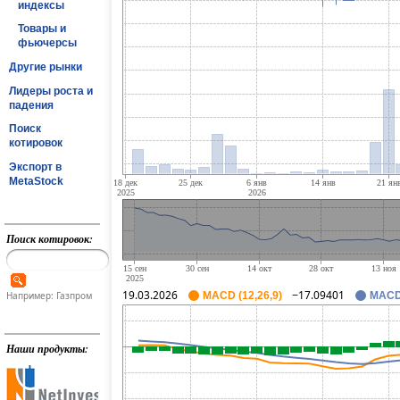
индексы
Товары и
фьючерсы
Другие рынки
Лидеры роста и
падения
Поиск
котировок
Экспорт в
MetaStock
Поиск котировок:
19.03.2026
−17.09401
Например: Газпром
MACD (12,26,9)
MACD 
Наши продукты: