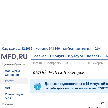
18+
Курс доллара
Курс евро
Мобильная версия
82.1665
94.8366
Главная
Продукты и услуги
Новости
А
mfd.ru
→
Котировки
→
FORTS
→
FORTS Фьючерсы
→
Ценные бумаги
KMH6: FORTS Фьючерсы
МосБиржа
Основной
FORTS
Данные предоставлены с 15-минутной 
ADR
онлайн данным по всем тикерам FORTS 
Рынок акций
SPB
Изм
Валюта