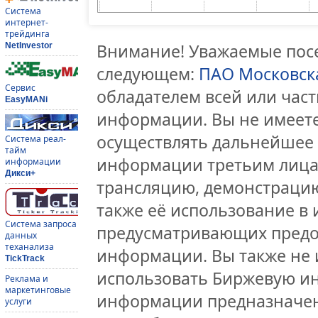
Система
интернет-
трейдинга
Внимание! Уважаемые посе
NetInvestor
следующем:
ПАО Московск
Сервис
обладателем всей или час
EasyMANi
информации. Вы не имеете
осуществлять дальнейшее
Система реал-
тайм
информации третьим лицам
информации
Дикси+
трансляцию, демонстрацию
также её использование в 
Система запроса
предусматривающих предо
данных
теханализа
информации. Вы также не 
TickTrack
использовать Биржевую и
Реклама и
маркетинговые
информации предназначен
услуги