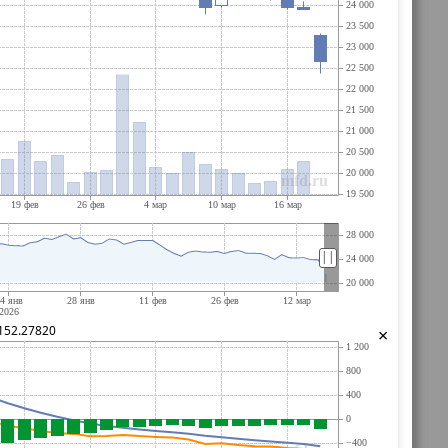
||
152.27820
×