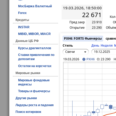
МосБиржа Валютный
19.03.2026, 18:50:00
22 671
Forex
Кол
Кредиты
Пред закр
23 910
О
INSTAR
Открытие
23 290
Объём
MIBID, MIBOR, MIACR
PXH6: FORTS Фьючерсы
сравн
Данные ЦБ РФ
Стиль
День
Неделя
Курсы драгметаллов
Свечи
Ставки привлечения по
19.03.2026
O:
23 290
H
депозитам
PXH6
Остатки на корсчетах
Мировые рынки
Мировые фондовые
индексы
Товары и фьючерсы
Другие рынки
Лидеры роста и падения
Поиск котировок