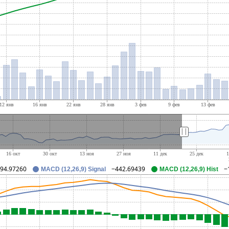
||
94.97260
−442.69439
−
MACD (12,26,9) Signal
MACD (12,26,9) Hist