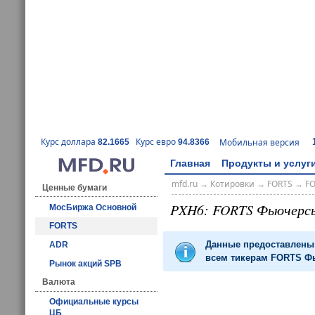
Курс доллара
Курс евро
Мобильная версия
82.1665
94.8366
Главная
Продукты и услуг
mfd.ru
→
Котировки
→
FORTS
→
F
Ценные бумаги
PXH6: FORTS Фьючерс
МосБиржа Основной
FORTS
Данные предоставлены 
ADR
всем тикерам FORTS Фь
Рынок акций SPB
Валюта
Официальные курсы
ЦБ