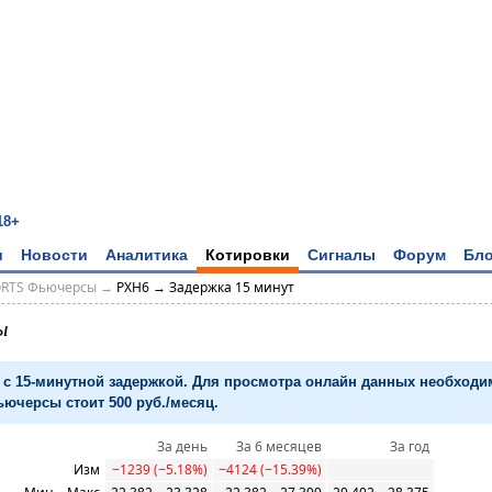
18+
и
Новости
Аналитика
Котировки
Сигналы
Форум
Бло
ORTS Фьючерсы
→
PXH6 → Задержка 15 минут
ы
с 15-минутной задержкой. Для просмотра онлайн данных необход
ючерсы стоит 500 руб./месяц.
За день
За 6 месяцев
За год
Изм
−1239 (−5.18%)
−4124 (−15.39%)