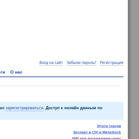
Вход на сайт
Забыли пароль?
Регистрация
ги
О нас
имо
зарегистрироваться
. Доступ к онлайн данным по
Итоги торгов
Экспорт в CSV и MetaStock
SMS при достижении цены