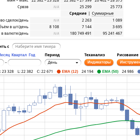
Мин – Макс
22 382 – 23 328
22 382 – 27 399
20 402 – 28 375
Срвзв
25 299
25 773
N/A
Средние
|
Суммарные
-во сделок/день
2 263
1 089
N/A
бъём в шт/день
8 108
7 144
3 695
 в валюте/день
180 749 491
95 241 467
N/A
ить с
Период
Теханализ
Рисование
Месяц
Квартал
Год
День
–
Индикаторы
Инструме
:
23 328
L:
22 382
C:
22 671
24 194
24 986
EMA (12)
EMA (50)