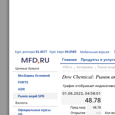
Курс доллара
Курс евро
Мобильная версия
81.4077
94.0585
Главная
Продукты и услуг
mfd.ru
→
Котировки
→ Рынок акц
Ценные бумаги
Dow Chemical: Рынок а
МосБиржа Основной
FORTS
График отображает индикативн
ADR
01.06.2023, 04:58:01
Рынок акций SPB
48.78
Валюта
Пред закр
48.78
Официальные курсы
Открытие
Кол-во
N/A
ЦБ