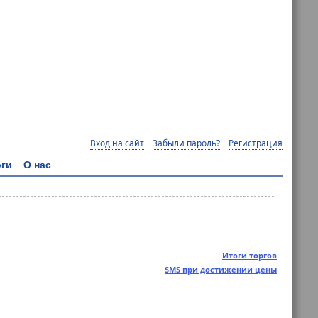
Вход на сайт
Забыли пароль?
Регистрация
ги
О нас
Итоги торгов
SMS при достижении цены