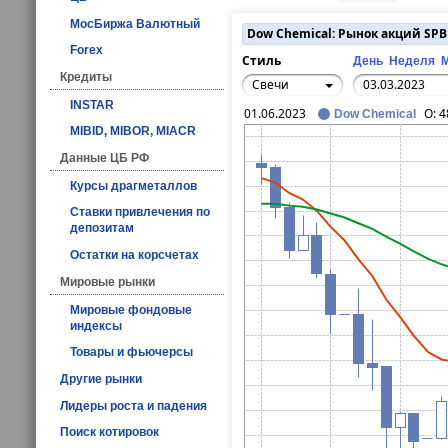
МосБиржа Валютный
Dow Chemical: Рынок акций SPB
Forex
Стиль
День
Неделя
Кредиты
Свечи
INSTAR
01.06.2023
O:
4
Dow Chemical
MIBID, MIBOR, MIACR
Данные ЦБ РФ
Курсы драгметаллов
Ставки привлечения по
депозитам
Остатки на корсчетах
Мировые рынки
Мировые фондовые
индексы
Товары и фьючерсы
Другие рынки
Лидеры роста и падения
Поиск котировок