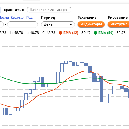
сравнить с
Период
Теханализ
Рисование
Месяц
Квартал
Год
День
–
Индикаторы
Инструме
8.78
H:
48.78
L:
48.78
C:
48.78
50.47
52.76
EMA (12)
EMA (50)