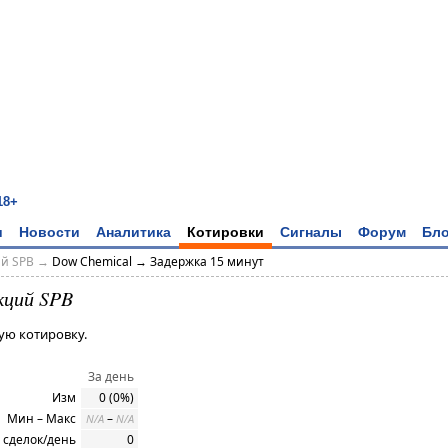
18+
и
Новости
Аналитика
Котировки
Сигналы
Форум
Бло
ий SPB →
Dow Chemical → Задержка 15 минут
кций SPB
ую котировку.
За день
Изм
0 (0%)
Мин – Макс
–
N/A
N/A
 сделок/день
0