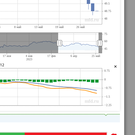
||
||
112
×