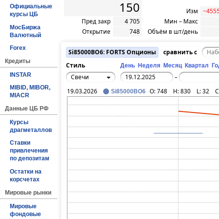
150
Официальные
Изм
−4555
курсы ЦБ
Пред закр
4 705
Мин – Макс
МосБиржа
Открытие
748
Объём в шт/день
Валютный
Forex
Si85000BO6: FORTS Опционы
сравнить с
Кредиты
Стиль
День
Неделя
Месяц
Квартал
Го
INSTAR
Свечи
–
MIBID, MIBOR,
19.03.2026
O:
748
H:
830
L:
32
C
Si85000BO6
MIACR
Данные ЦБ РФ
Курсы
драгметаллов
Ставки
привлечения
по депозитам
Остатки на
корсчетах
Мировые рынки
Мировые
фондовые