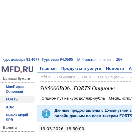
18+
Курс доллара
Курс евро
Мобильная версия
81.4077
94.0585
Главная
Продукты и услуги
Новости
А
mfd.ru
→
Котировки
→
FORTS
→
FORTS Опционы
→
S
Ценные бумаги
Si85000BO6: FORTS Опционы
МосБиржа
Основной
Опцион пут на курс доллар-рубль Месяц испо
FORTS
ADR
Данные предоставлены с 15-минутной 
Рынок акций
онлайн данным по всем тикерам FORTS 
SPB
19.03.2026, 18:50:00
Валюта