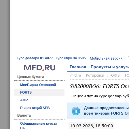
Курс доллара
Курс евро
Мобильная версия
81.4077
94.0585
Главная
Продукты и услуг
mfd.ru
→
Котировки
→
FORTS
→
F
Ценные бумаги
Si82000BO6: FORTS Оп
МосБиржа Основной
FORTS
Опцион пут на курс доллар-р
ADR
Данные предоставлены 
Рынок акций SPB
всем тикерам FORTS Оп
Валюта
Официальные курсы
19.03.2026, 18:50:00
ЦБ