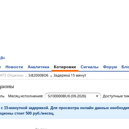
18+
и
Новости
Аналитика
Котировки
Сигналы
Форум
Бло
ORTS Опционы
→
Si82000BO6 → Задержка 15 минут
ционы
убль Месяц исполнения:
Si100000BU6 (09.2026)
Доступные ти
с 15-минутной задержкой. Для просмотра онлайн данных необход
ционы стоит 500 руб./месяц.