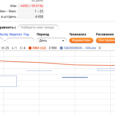
За день
Изм
−4496 (−99.91%)
Мин – Макс
1 – 25
 в шт/день
4 458
равнить с
Период
Теханализ
Рисование
Месяц
Квартал
Год
День
–
Индикаторы
Инструме
H:
25
L:
1
C:
4
3 990
0
EMA (12)
Si82000BO6 – Объём