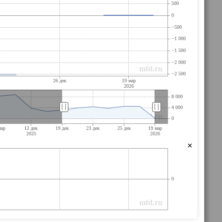
||
||
×