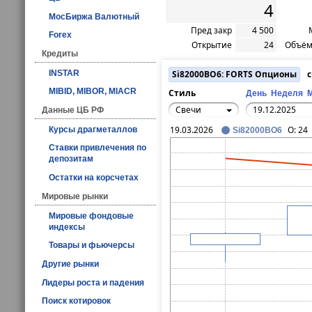
4
МосБиржа Валютный
Пред закр
4 500
Forex
Открытие
24
Объём
Кредиты
INSTAR
Si82000BO6: FORTS Опционы
с
MIBID, MIBOR, MIACR
Стиль
День
Неделя
Свечи
Данные ЦБ РФ
19.03.2026
O:
24
Курсы драгметаллов
Si82000BO6
Ставки привлечения по
депозитам
Остатки на корсчетах
Мировые рынки
Мировые фондовые
индексы
Товары и фьючерсы
Другие рынки
Лидеры роста и падения
Поиск котировок