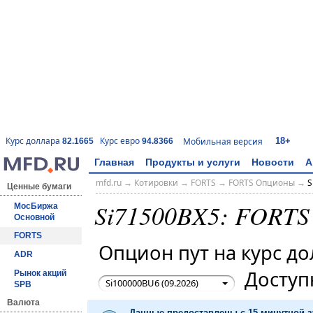
18+
Курс доллара
Курс евро
Мобильная версия
82.1665
94.8366
Главная
Продукты и услуги
Новости
А
mfd.ru
→
Котировки
→
FORTS
→
FORTS Опционы
→
S
Ценные бумаги
Si71500BX5: FORTS
МосБиржа
Основной
FORTS
Опцион пут на курс 
ADR
Доступ
Рынок акций
Si100000BU6 (09.2026)
SPB
Валюта
Данные предоставлены с 15-минутной 