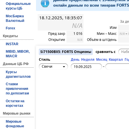
Официальные
онлайн данным по всем тикерам FORTS 
курсы ЦБ
МосБиржа
18.12.2025, 18:35:07
Валютный
За д
N/A
Изм
Forex
Пред закр
1 016
Мин – Макс
–
N/A
Кредиты
Открытие
Объём в шт/день
N/A
INSTAR
Si71500BX5: FORTS Опционы
сравнить с
MIBID, MIBOR,
MIACR
Стиль
День
Неделя
Месяц
Квартал
Го
Данные ЦБ РФ
Свечи
–
Курсы
драгметаллов
Ставки
привлечения
по депозитам
Остатки на
корсчетах
Мировые рынки
Мировые
фондовые