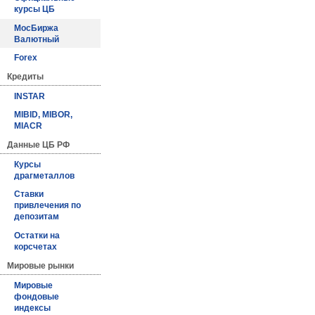
курсы ЦБ
МосБиржа
Валютный
Forex
Кредиты
INSTAR
MIBID, MIBOR,
MIACR
Данные ЦБ РФ
Курсы
драгметаллов
Ставки
привлечения по
депозитам
Остатки на
корсчетах
Мировые рынки
Мировые
фондовые
индексы