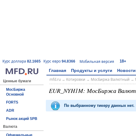
18+
Курс доллара
Курс евро
Мобильная версия
82.1665
94.8366
Главная
Продукты и услуги
Новости
mfd.ru
→
Котировки
→
МосБиржа Валютный
→
Ценные бумаги
EUR_NYH1M: МосБиржа Валют
МосБиржа
Основной
FORTS
По выбранному тикеру данных нет.
ADR
Рынок акций SPB
Валюта
Официальные