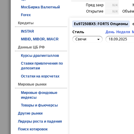
Пред закр
N/A
МосБиржа Валютный
Открытие
Объём
N/A
Forex
Кредиты
Eu97250BX5: FORTS Опционы
с
INSTAR
Стиль
День
Неделя
Свечи
MIBID, MIBOR, MIACR
Данные ЦБ РФ
Курсы драгметаллов
Ставки привлечения по
депозитам
Остатки на корсчетах
Мировые рынки
Мировые фондовые
индексы
Товары и фьючерсы
Другие рынки
Лидеры роста и падения
Поиск котировок