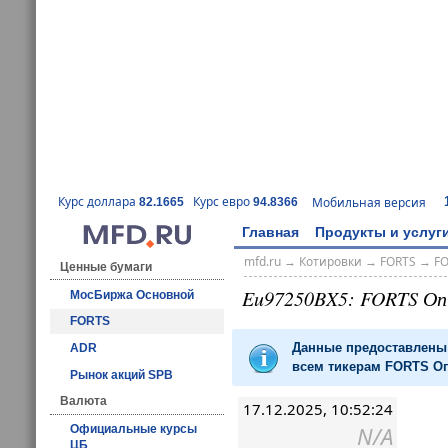
Курс доллара
Курс евро
Мобильная версия
82.1665
94.8366
Главная
Продукты и услуг
mfd.ru
→
Котировки
→
FORTS
→
F
Ценные бумаги
Eu97250BX5: FORTS О
МосБиржа Основной
FORTS
Данные предоставлены 
ADR
всем тикерам FORTS Оп
Рынок акций SPB
Валюта
17.12.2025, 10:52:24
N/A
Официальные курсы
ЦБ