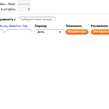
Мин – Макс
–
N/A
N/A
 в шт/день
0
равнить с
Период
Теханализ
Рисование
Месяц
Квартал
Год
День
–
Индикаторы
Инструме