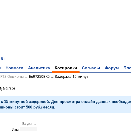
18+
и
Новости
Аналитика
Котировки
Сигналы
Форум
Бло
ORTS Опционы
→
Eu97250BX5 → Задержка 15 минут
пционы
с 15-минутной задержкой. Для просмотра онлайн данных необход
ционы стоит 500 руб./месяц.
За день
Изм