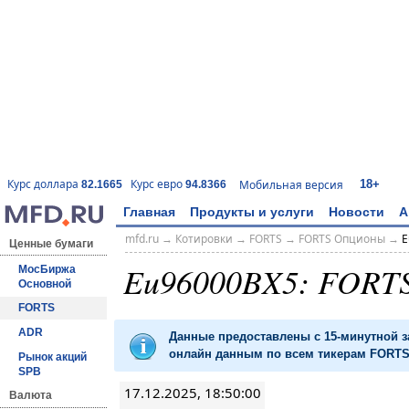
18+
Курс доллара
Курс евро
Мобильная версия
82.1665
94.8366
Главная
Продукты и услуги
Новости
А
mfd.ru
→
Котировки
→
FORTS
→
FORTS Опционы
→
E
Ценные бумаги
Eu96000BX5: FORT
МосБиржа
Основной
FORTS
ADR
Данные предоставлены с 15-минутной 
онлайн данным по всем тикерам FORTS 
Рынок акций
SPB
17.12.2025, 18:50:00
Валюта