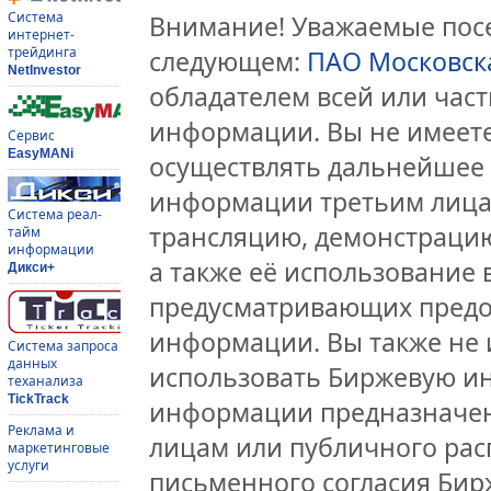
Система
Внимание! Уважаемые посе
интернет-
трейдинга
следующем:
ПАО Московск
NetInvestor
обладателем всей или час
информации. Вы не имеете
Сервис
EasyMANi
осуществлять дальнейшее
информации третьим лицам
Система реал-
трансляцию, демонстрацию
тайм
информации
а также её использование 
Дикси+
предусматривающих предо
информации. Вы также не 
Система запроса
данных
использовать Биржевую и
теханализа
TickTrack
информации предназначен
Реклама и
лицам или публичного расп
маркетинговые
услуги
письменного согласия Би