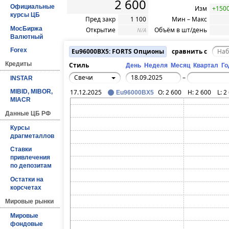
2 600
Официальные
Изм
+1500
курсы ЦБ
Пред закр
1 100
Мин – Макс
МосБиржа
Открытие
Объём в шт/день
N/A
Валютный
Forex
Eu96000BX5: FORTS Опционы
сравнить с
Кредиты
Стиль
День
Неделя
Месяц
Квартал
Го
Свечи
–
INSTAR
17.12.2025
O:
2 600
H:
2 600
L:
2
MIBID, MIBOR,
Eu96000BX5
MIACR
Данные ЦБ РФ
Курсы
драгметаллов
Ставки
привлечения
по депозитам
Остатки на
корсчетах
Мировые рынки
Мировые
фондовые