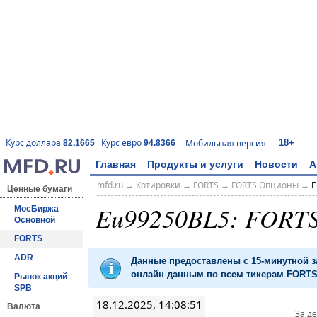
18+
Курс доллара
Курс евро
Мобильная версия
82.1665
94.8366
Главная
Продукты и услуги
Новости
А
mfd.ru
→
Котировки
→
FORTS
→
FORTS Опционы
→
E
Ценные бумаги
Eu99250BL5: FORT
МосБиржа
Основной
FORTS
ADR
Данные предоставлены с 15-минутной 
онлайн данным по всем тикерам FORTS 
Рынок акций
SPB
18.12.2025, 14:08:51
Валюта
За д