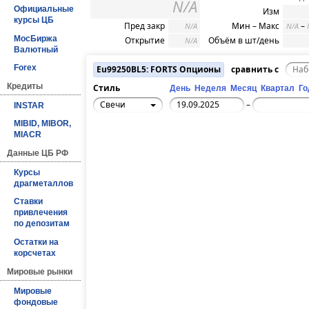
N/A
Официальные
Изм
курсы ЦБ
Пред закр
Мин – Макс
–
N/A
N/A
МосБиржа
Открытие
Объём в шт/день
N/A
Валютный
Forex
Eu99250BL5: FORTS Опционы
сравнить с
Кредиты
Стиль
День
Неделя
Месяц
Квартал
Го
Свечи
–
INSTAR
MIBID, MIBOR,
MIACR
Данные ЦБ РФ
Курсы
драгметаллов
Ставки
привлечения
по депозитам
Остатки на
корсчетах
Мировые рынки
Мировые
фондовые