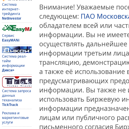
Система
Внимание! Уважаемые посе
интернет-
трейдинга
следующем:
ПАО Московск
NetInvestor
обладателем всей или час
информации. Вы не имеете
Сервис
EasyMANi
осуществлять дальнейшее
информации третьим лицам
Система реал-
трансляцию, демонстрацию
тайм
информации
а также её использование 
Дикси+
предусматривающих предо
информации. Вы также не 
Система запроса
данных
использовать Биржевую и
теханализа
TickTrack
информации предназначен
Реклама и
лицам или публичного расп
маркетинговые
услуги
письменного согласия Би