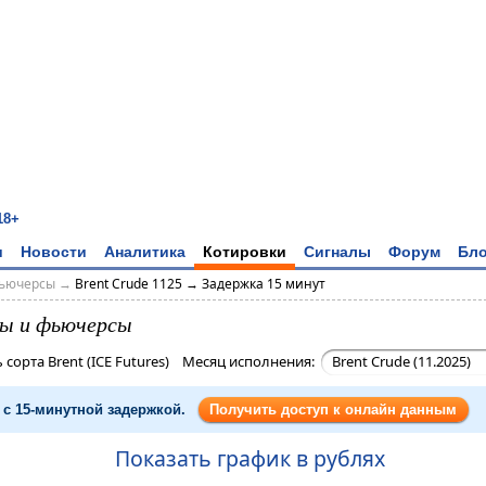
18+
и
Новости
Аналитика
Котировки
Сигналы
Форум
Бло
фьючерсы
→
Brent Crude 1125 → Задержка 15 минут
ры и фьючерсы
сорта Brent (ICE Futures) Месяц исполнения:
Brent Crude (11.2025)
 с 15-минутной задержкой.
Получить доступ к онлайн данным
Показать график в рублях