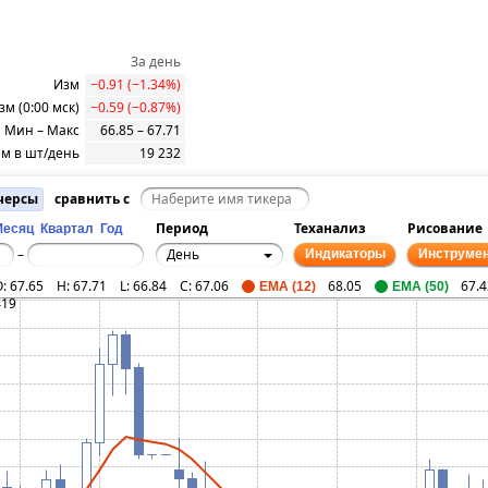
За день
Изм
−0.91 (−1.34%)
зм (0:00 мск)
−0.59 (−0.87%)
Мин – Макс
66.85 – 67.71
м в шт/день
19 232
ючерсы
сравнить с
Период
Теханализ
Рисование
Месяц
Квартал
Год
День
–
Индикаторы
Инструме
O:
67.65
H:
67.71
L:
66.84
C:
67.06
68.05
67.4
EMA (12)
EMA (50)
419