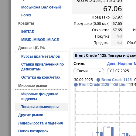
30.09.2025, 21:50:00
67.06
МосБиржа Валютный
Forex
Пред закр
67.97
Пред закр (0:00 мск)
67.65
Кредиты
Открытие
67.65
И
INSTAR
Покупка
N/A
MIBID, MIBOR, MIACR
Продажа
Объё
N/A
Данные ЦБ РФ
Brent Crude 1125: Товары и фь
Курсы драгметаллов
Стиль
День
Неделя
Ставки привлечения по
депозитам
Свечи
Остатки на корсчетах
30.09.2025
Brent Crude 1125
13 
Brent Crude 1125 – Объём
Мировые рынки
Мировые фондовые
индексы
Товары и фьючерсы
Другие рынки
Лидеры роста и падения
Поиск котировок