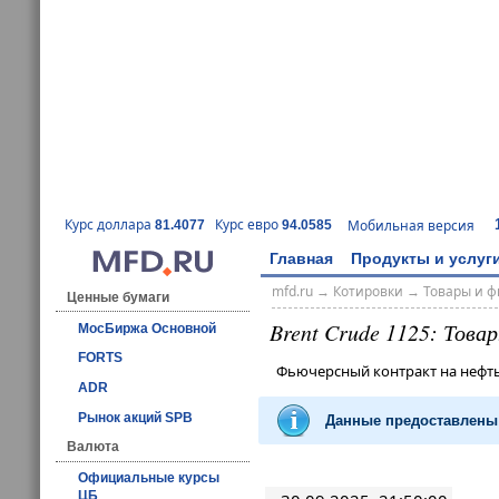
Курс доллара
Курс евро
Мобильная версия
81.4077
94.0585
Главная
Продукты и услуг
mfd.ru
→
Котировки
→
Товары и 
Ценные бумаги
Brent Crude 1125: Това
МосБиржа Основной
FORTS
Фьючерсный контракт на нефть 
ADR
Рынок акций SPB
Данные предоставлены
Валюта
Официальные курсы
ЦБ