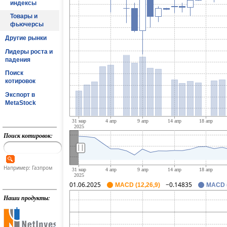
индексы
Товары и
фьючерсы
Другие рынки
Лидеры роста и
падения
Поиск
котировок
Экспорт в
MetaStock
Поиск котировок:
||
Например: Газпром
01.06.2025
−0.14835
MACD (12,26,9)
MACD (
Наши продукты: