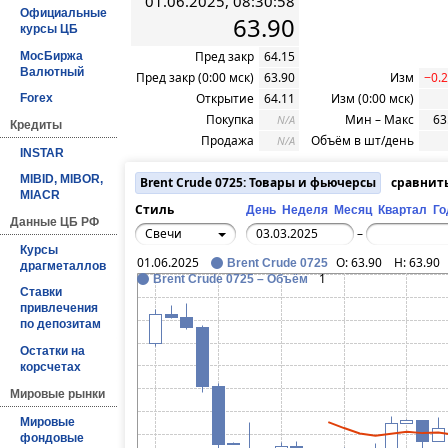
01.06.2025, 08:30:58
Официальные
63.90
курсы ЦБ
Пред закр
64.15
МосБиржа
Валютный
Пред закр (0:00 мск)
63.90
Изм
−0.2
Открытие
64.11
Изм (0:00 мск)
Forex
Покупка
Мин – Макс
63
N/A
Кредиты
Продажа
Объём в шт/день
N/A
INSTAR
MIBID, MIBOR,
Brent Crude 0725: Товары и фьючерсы
сравнит
MIACR
Стиль
День
Неделя
Месяц
Квартал
Го
Данные ЦБ РФ
Свечи
–
Курсы
01.06.2025
O:
63.90
H:
63.90
Brent Crude 0725
драгметаллов
1
Brent Crude 0725 – Объём
Ставки
привлечения
по депозитам
Остатки на
корсчетах
Мировые рынки
Мировые
фондовые