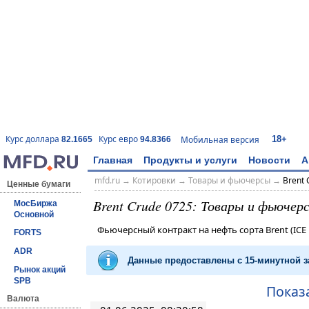
18+
Курс доллара
Курс евро
Мобильная версия
82.1665
94.8366
Главная
Продукты и услуги
Новости
А
mfd.ru
→
Котировки
→
Товары и фьючерсы
→
Brent
Ценные бумаги
Brent Crude 0725: Товары и фьючер
МосБиржа
Основной
Фьючерсный контракт на нефть сорта Brent (IC
FORTS
ADR
Данные предоставлены с 15-минутной
Рынок акций
SPB
Показ
Валюта