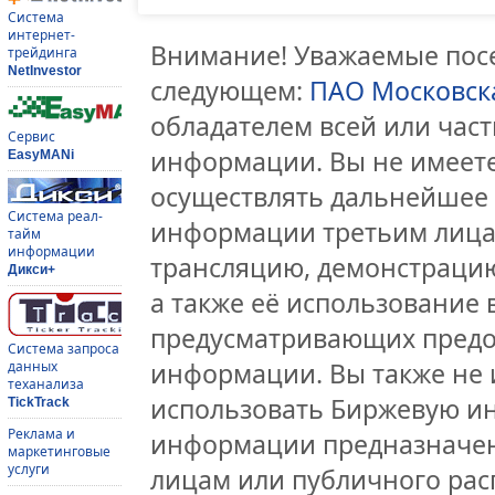
Система
интернет-
Внимание! Уважаемые посе
трейдинга
NetInvestor
следующем:
ПАО Московск
обладателем всей или час
Сервис
информации. Вы не имеете
EasyMANi
осуществлять дальнейшее
Система реал-
информации третьим лицам
тайм
информации
трансляцию, демонстрацию
Дикси+
а также её использование 
предусматривающих предо
Система запроса
информации. Вы также не 
данных
теханализа
использовать Биржевую и
TickTrack
Реклама и
информации предназначен
маркетинговые
услуги
лицам или публичного расп