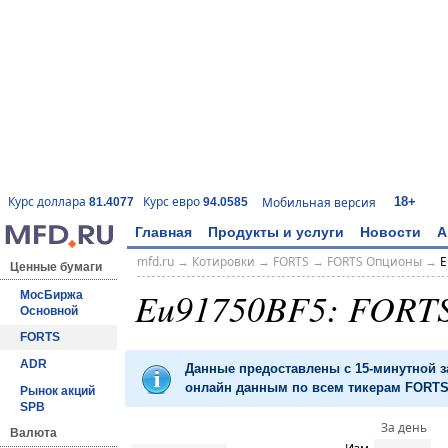
18+
Курс доллара
Курс евро
Мобильная версия
81.4077
94.0585
Главная
Продукты и услуги
Новости
А
mfd.ru
→
Котировки
→
FORTS
→
FORTS Опционы
→
E
Ценные бумаги
Eu91750BF5: FORT
МосБиржа
Основной
FORTS
ADR
Данные предоставлены с 15-минутной 
онлайн данным по всем тикерам FORTS 
Рынок акций
SPB
За день
Валюта