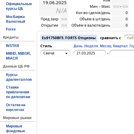
Изм
19.06.2025
Официальные
Мин – Макс
–
N/A
N/A
N/A
курсы ЦБ
Кол-во сделок/день
0
МосБиржа
Пред закр
Объём в шт/день
0
N/A
Валютный
Открытие
Объём в валюте/день
0
N/A
Forex
Кредиты
Eu91750BF5: FORTS Опционы
сравнить с
Стиль
INSTAR
День
Неделя
Месяц
Квартал
Го
Свечи
–
MIBID, MIBOR,
MIACR
Данные ЦБ РФ
Курсы
драгметаллов
Ставки
привлечения
по депозитам
Остатки на
корсчетах
Мировые рынки
Мировые
фондовые