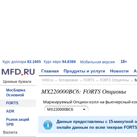
18+
Курс доллара
Курс евро
Мобильная версия
82.1665
94.8366
Главная
Продукты и услуги
Новости
А
mfd.ru
→
Котировки
→
FORTS
→
FORTS Опционы
→
M
Ценные бумаги
MX220000BC6: FORTS Опционы
МосБиржа
Основной
Маржируемый Опцион колл на фьючерсный ко
FORTS
MX220000BC6
ADR
Рынок акций
Данные предоставлены с 15-минутной 
SPB
онлайн данным по всем тикерам FORTS 
Валюта