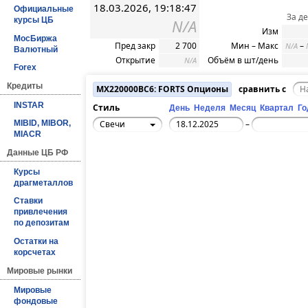
18.03.2026, 19:18:47
Официальные
За д
курсы ЦБ
N/A
Изм
МосБиржа
Пред закр
2 700
Мин – Макс
–
N/A
Валютный
Открытие
Объём в шт/день
N/A
Forex
Кредиты
MX220000BC6: FORTS Опционы
сравнить с
INSTAR
Стиль
День
Неделя
Месяц
Квартал
Го
Свечи
MIBID, MIBOR,
–
MIACR
Данные ЦБ РФ
Курсы
драгметаллов
Ставки
привлечения
по депозитам
Остатки на
корсчетах
Мировые рынки
Мировые
фондовые