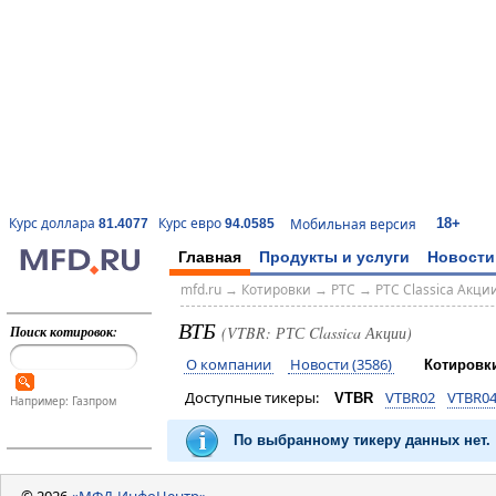
18+
Курс доллара
Курс евро
Мобильная версия
81.4077
94.0585
Главная
Продукты и услуги
Новости
mfd.ru
→
Котировки
→
РТС
→
РТС Classica Акци
ВТБ
Поиск котировок:
(VTBR: РТС Classica Акции)
О компании
Новости (3586)
Котировк
Доступные тикеры:
VTBR02
VTBR0
VTBR
Например: Газпром
По выбранному тикеру данных нет.
© 2026
«МФД-ИнфоЦентр»