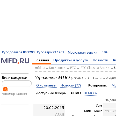
18+
Курс доллара
Курс евро
Мобильная версия
80.9293
93.1901
Главная
Продукты и услуги
Новости
А
mfd.ru
→
Котировки
→
РТС
→
РТС Classica Акции
→
U
Уфимское МПО
Поиск котировок:
(UFMO: РТС Classica Акции
О компании
Новости (77)
Мо
Котировки:
Доступные тикеры:
UFMO02
UFMO
Например: Газпром
За ден
Изм
20.02.2015
Мин – Макс
–
N/A
N/
N/A