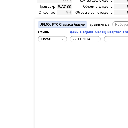
Кол-во сделок/день
Пред закр
0.72138
Объём в шт/день
Открытие
Объём в валюте/день
N/A
UFMO: РТС Classica Акции
сравнить с
Стиль
День
Неделя
Месяц
Квартал
Го
Свечи
–