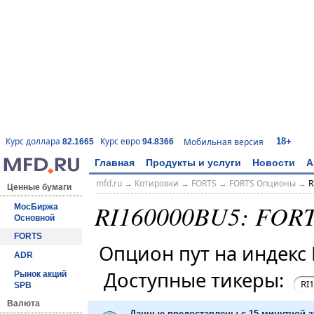
18+
Курс доллара
Курс евро
Мобильная версия
82.1665
94.8366
Главная
Продукты и услуги
Новости
А
mfd.ru
→
Котировки
→
FORTS
→
FORTS Опционы
→
R
Ценные бумаги
RI160000BU5: FOR
МосБиржа
Основной
FORTS
Опцион пут на индек
ADR
Доступные тикеры:
Рынок акций
RI
SPB
Валюта
Данные предоставлены с 15-минутной 