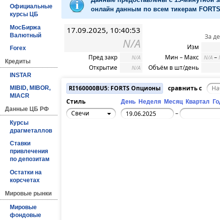
Официальные
онлайн данным по всем тикерам FORTS 
курсы ЦБ
МосБиржа
17.09.2025, 10:40:53
Валютный
За д
N/A
Изм
Forex
Пред закр
Мин – Макс
–
N/A
N/A
Кредиты
Открытие
Объём в шт/день
N/A
INSTAR
RI160000BU5: FORTS Опционы
сравнить с
MIBID, MIBOR,
MIACR
Стиль
День
Неделя
Месяц
Квартал
Го
Данные ЦБ РФ
Свечи
–
Курсы
драгметаллов
Ставки
привлечения
по депозитам
Остатки на
корсчетах
Мировые рынки
Мировые
фондовые