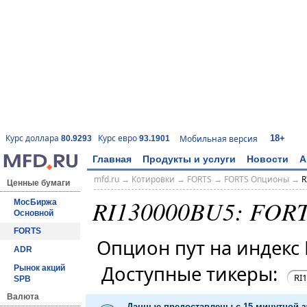
18+
Курс доллара
Курс евро
Мобильная версия
80.9293
93.1901
Главная
Продукты и услуги
Новости
А
mfd.ru
→
Котировки
→
FORTS
→
FORTS Опционы
→
R
Ценные бумаги
RI130000BU5: FOR
МосБиржа
Основной
FORTS
Опцион пут на индек
ADR
Доступные тикеры:
Рынок акций
RI
SPB
Валюта
Данные предоставлены с 15-минутной 