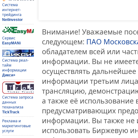
Система
интернет-
трейдинга
NetInvestor
Внимание! Уважаемые посе
Сервис
следующем:
ПАО Московск
EasyMANi
обладателем всей или час
информации. Вы не имеете
Система реал-
тайм
осуществлять дальнейшее
информации
Дикси+
информации третьим лицам
трансляцию, демонстрацию
Система запроса
а также её использование 
данных
теханализа
предусматривающих предо
TickTrack
информации. Вы также не 
Реклама и
маркетинговые
использовать Биржевую и
услуги