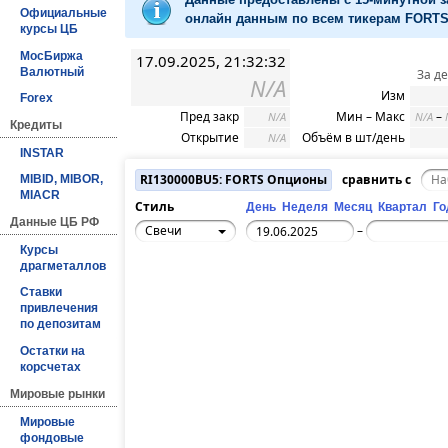
Официальные
онлайн данным по всем тикерам FORTS 
курсы ЦБ
МосБиржа
17.09.2025, 21:32:32
Валютный
За д
N/A
Изм
Forex
Пред закр
Мин – Макс
–
N/A
N/A
Кредиты
Открытие
Объём в шт/день
N/A
INSTAR
RI130000BU5: FORTS Опционы
сравнить с
MIBID, MIBOR,
MIACR
Стиль
День
Неделя
Месяц
Квартал
Го
Данные ЦБ РФ
Свечи
–
Курсы
драгметаллов
Ставки
привлечения
по депозитам
Остатки на
корсчетах
Мировые рынки
Мировые
фондовые