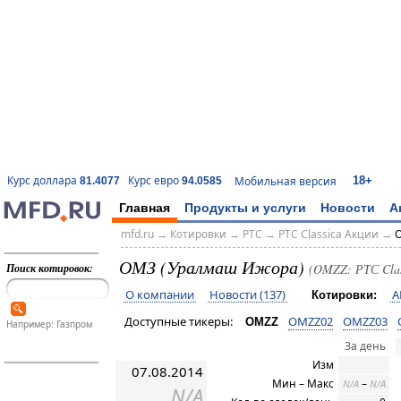
18+
Курс доллара
Курс евро
Мобильная версия
81.4077
94.0585
Главная
Продукты и услуги
Новости
А
mfd.ru
→
Котировки
→
РТС
→
РТС Classica Акции
→
O
ОМЗ (Уралмаш Ижора)
Поиск котировок:
(OMZZ: РТС Clas
О компании
Новости (137)
A
Котировки:
Доступные тикеры:
OMZZ02
OMZZ03
OMZZ
Например: Газпром
За день
Изм
07.08.2014
Мин – Макс
–
N/A
N/A
N/A