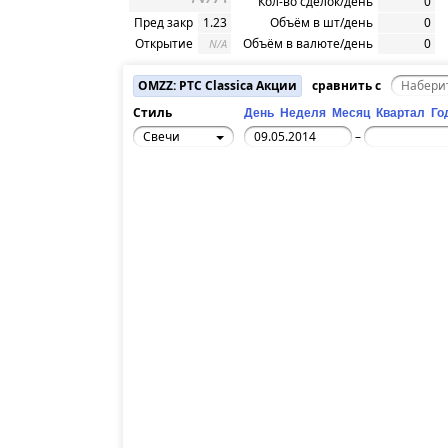
Кол-во сделок/день
0
Пред закр
1.23
Объём в шт/день
0
Открытие
Объём в валюте/день
0
N/A
OMZZ: РТС Classica Акции
сравнить с
Стиль
День
Неделя
Месяц
Квартал
Го
Свечи
–