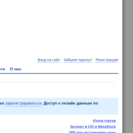
Вход на сайт
Забыли пароль?
Регистрация
ги
О нас
имо
зарегистрироваться
. Доступ к онлайн данным по
Итоги торгов
Экспорт в CSV и MetaStock
SMS при достижении цены