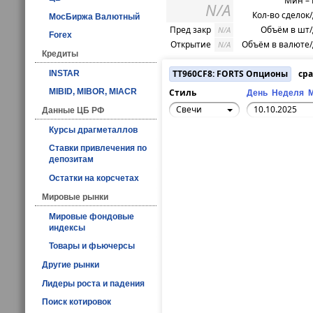
Мин –
N/A
Кол-во сделок
МосБиржа Валютный
Пред закр
Объём в шт
N/A
Forex
Открытие
Объём в валюте
N/A
Кредиты
TT960CF8: FORTS Опционы
сра
INSTAR
Стиль
MIBID, MIBOR, MIACR
День
Неделя
Свечи
Данные ЦБ РФ
Курсы драгметаллов
Ставки привлечения по
депозитам
Остатки на корсчетах
Мировые рынки
Мировые фондовые
индексы
Товары и фьючерсы
Другие рынки
Лидеры роста и падения
Поиск котировок