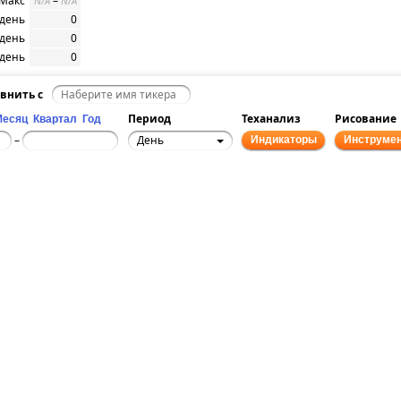
 Макс
–
N/A
N/A
/день
0
/день
0
/день
0
внить с
Период
Теханализ
Рисование
Месяц
Квартал
Год
День
–
Индикаторы
Инструме