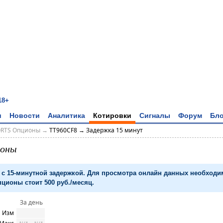
18+
и
Новости
Аналитика
Котировки
Сигналы
Форум
Бло
ORTS Опционы
→
TT960CF8 → Задержка 15 минут
ионы
с 15-минутной задержкой. Для просмотра онлайн данных необход
ционы стоит 500 руб./месяц.
За день
Изм