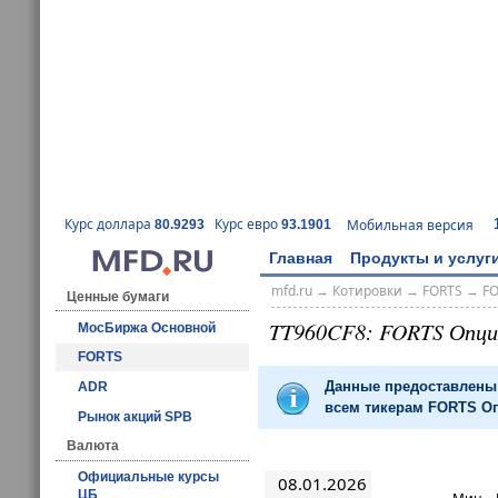
Курс доллара
Курс евро
Мобильная версия
80.9293
93.1901
Главная
Продукты и услуг
mfd.ru
→
Котировки
→
FORTS
→
F
Ценные бумаги
TT960CF8: FORTS Опц
МосБиржа Основной
FORTS
Данные предоставлены 
ADR
всем тикерам FORTS Оп
Рынок акций SPB
Валюта
Официальные курсы
08.01.2026
ЦБ