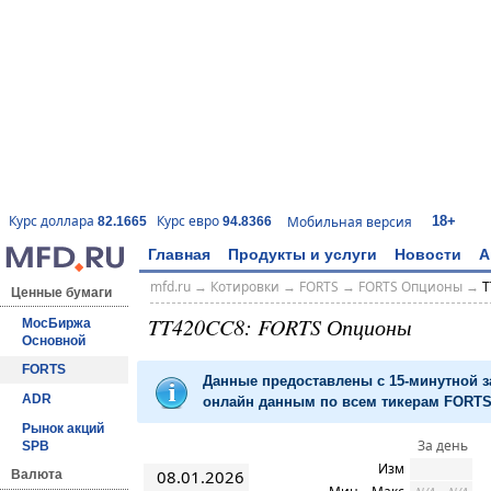
18+
Курс доллара
Курс евро
Мобильная версия
82.1665
94.8366
Главная
Продукты и услуги
Новости
А
mfd.ru
→
Котировки
→
FORTS
→
FORTS Опционы
→
T
Ценные бумаги
TT420CC8: FORTS Опционы
МосБиржа
Основной
FORTS
Данные предоставлены с 15-минутной 
ADR
онлайн данным по всем тикерам FORTS 
Рынок акций
За день
SPB
Изм
08.01.2026
Валюта