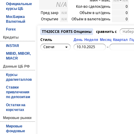
Мин – Макс
–
N/A
N/A
N/A
Официальные
Кол-во сделок/день
0
курсы ЦБ
Пред закр
Объём в шт/день
0
N/A
МосБиржа
Открытие
Объём в валюте/день
0
N/A
Валютный
Forex
TT420CC8: FORTS Опционы
сравнить с
Кредиты
Стиль
День
Неделя
Месяц
Квартал
Го
INSTAR
Свечи
–
MIBID, MIBOR,
MIACR
Данные ЦБ РФ
Курсы
драгметаллов
Ставки
привлечения
по депозитам
Остатки на
корсчетах
Мировые рынки
Мировые
фондовые