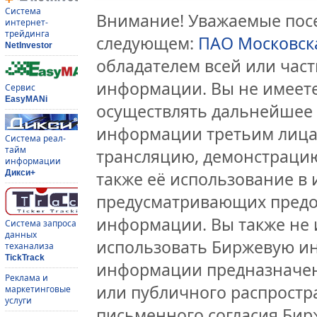
Система
Внимание! Уважаемые посе
интернет-
трейдинга
следующем:
ПАО Московск
NetInvestor
обладателем всей или час
информации. Вы не имеете
Сервис
EasyMANi
осуществлять дальнейшее
информации третьим лицам
Система реал-
тайм
трансляцию, демонстрацию
информации
Дикси+
также её использование в 
предусматривающих предо
информации. Вы также не 
Система запроса
данных
использовать Биржевую и
теханализа
TickTrack
информации предназначен
Реклама и
или публичного распростра
маркетинговые
услуги
письменного согласия Бир