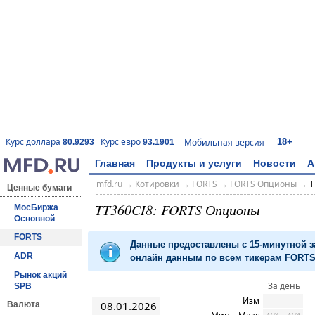
18+
Курс доллара
Курс евро
Мобильная версия
80.9293
93.1901
Главная
Продукты и услуги
Новости
А
mfd.ru
→
Котировки
→
FORTS
→
FORTS Опционы
→
T
Ценные бумаги
TT360CI8: FORTS Опционы
МосБиржа
Основной
FORTS
Данные предоставлены с 15-минутной 
ADR
онлайн данным по всем тикерам FORTS 
Рынок акций
За день
SPB
Изм
08.01.2026
Валюта