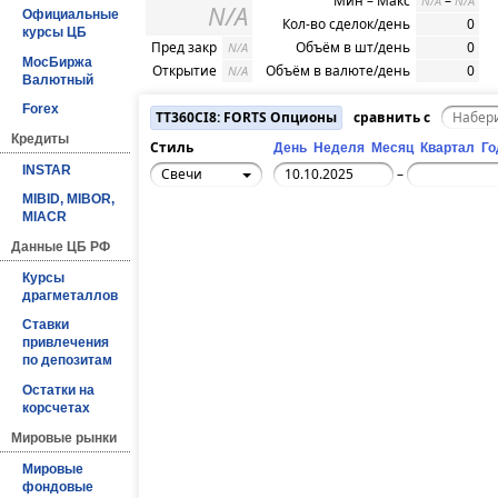
Мин – Макс
–
N/A
N/A
N/A
Официальные
Кол-во сделок/день
0
курсы ЦБ
Пред закр
Объём в шт/день
0
N/A
МосБиржа
Открытие
Объём в валюте/день
0
N/A
Валютный
Forex
TT360CI8: FORTS Опционы
сравнить с
Кредиты
Стиль
День
Неделя
Месяц
Квартал
Го
INSTAR
Свечи
–
MIBID, MIBOR,
MIACR
Данные ЦБ РФ
Курсы
драгметаллов
Ставки
привлечения
по депозитам
Остатки на
корсчетах
Мировые рынки
Мировые
фондовые