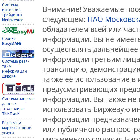
Система
Внимание! Уважаемые посе
интернет-
трейдинга
следующем:
ПАО Московск
NetInvestor
обладателем всей или час
информации. Вы не имеете
Сервис
EasyMANi
осуществлять дальнейшее
информации третьим лицам
Система реал-
тайм
трансляцию, демонстрацию
информации
Дикси+
также её использование в 
предусматривающих предо
информации. Вы также не 
Система запроса
данных
использовать Биржевую и
теханализа
TickTrack
информации предназначен
Реклама и
или публичного распростра
маркетинговые
услуги
письменного согласия Бир