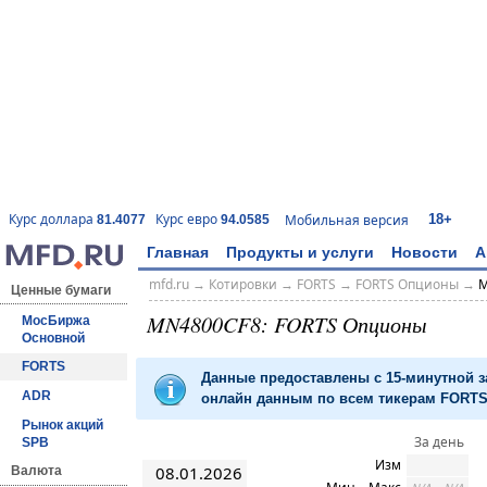
18+
Курс доллара
Курс евро
Мобильная версия
81.4077
94.0585
Главная
Продукты и услуги
Новости
А
mfd.ru
→
Котировки
→
FORTS
→
FORTS Опционы
→
M
Ценные бумаги
MN4800CF8: FORTS Опционы
МосБиржа
Основной
FORTS
Данные предоставлены с 15-минутной 
ADR
онлайн данным по всем тикерам FORTS 
Рынок акций
За день
SPB
Изм
08.01.2026
Валюта