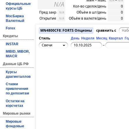
Мин – Макс
–
N/A
N/A
N/A
Официальные
Кол-во сделок/день
0
курсы ЦБ
Пред закр
Объём в шт/день
0
N/A
МосБиржа
Открытие
Объём в валюте/день
0
N/A
Валютный
Forex
MN4800CF8: FORTS Опционы
сравнить с
Кредиты
Стиль
День
Неделя
Месяц
Квартал
Го
INSTAR
Свечи
–
MIBID, MIBOR,
MIACR
Данные ЦБ РФ
Курсы
драгметаллов
Ставки
привлечения
по депозитам
Остатки на
корсчетах
Мировые рынки
Мировые
фондовые