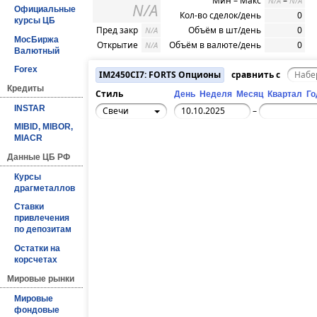
Мин – Макс
–
N/A
N/A
N/A
Официальные
Кол-во сделок/день
0
курсы ЦБ
Пред закр
Объём в шт/день
0
N/A
МосБиржа
Открытие
Объём в валюте/день
0
N/A
Валютный
Forex
IM2450CI7: FORTS Опционы
сравнить с
Кредиты
Стиль
День
Неделя
Месяц
Квартал
Го
INSTAR
Свечи
–
MIBID, MIBOR,
MIACR
Данные ЦБ РФ
Курсы
драгметаллов
Ставки
привлечения
по депозитам
Остатки на
корсчетах
Мировые рынки
Мировые
фондовые