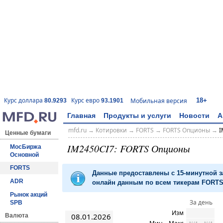
18+
Курс доллара
Курс евро
Мобильная версия
80.9293
93.1901
Главная
Продукты и услуги
Новости
А
mfd.ru
→
Котировки
→
FORTS
→
FORTS Опционы
→
I
Ценные бумаги
IM2450CI7: FORTS Опционы
МосБиржа
Основной
FORTS
Данные предоставлены с 15-минутной 
ADR
онлайн данным по всем тикерам FORTS 
Рынок акций
За день
SPB
Изм
08.01.2026
Валюта