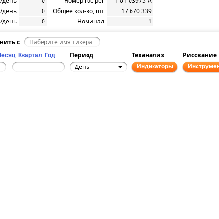
к/день
0
Номер гос рег
1-01-03975-A
/день
0
Общее кол-во, шт
17 670 339
/день
0
Номинал
1
нить с
Период
Теханализ
Рисование
Месяц
Квартал
Год
День
–
Индикаторы
Инструме