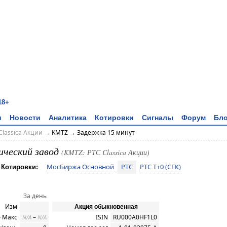
18+
и
Новости
Аналитика
Котировки
Сигналы
Форум
Бло
Classica Акции
→
KMTZ → Задержка 15 минут
ический завод
(KMTZ: РТС Classica Акции)
МосБиржа Основной
РТС
РТС T+0 (СГК)
Котировки:
За день
Изм
Акция обыкновенная
 Макс
–
ISIN
RU000A0HF1L0
N/A
N/A