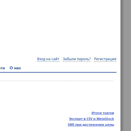
Вход на сайт
Забыли пароль?
Регистрация
ги
О нас
Итоги торгов
Экспорт в CSV и MetaStock
SMS при достижении цены