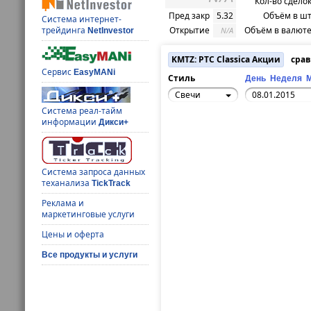
Кол-во сдело
Пред закр
5.32
Объём в шт
Система интернет-
Открытие
Объём в валюте
трейдинга
N/A
NetInvestor
KMTZ: РТС Classica Акции
срав
Сервис
EasyMANi
Стиль
День
Неделя
Свечи
Система реал-тайм
информации
Дикси+
Система запроса данных
теханализа
TickTrack
Реклама и
маркетинговые услуги
Цены и оферта
Все продукты и услуги