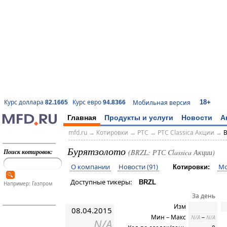
18+
Курс доллара
Курс евро
Мобильная версия
82.1665
94.8366
Главная
Продукты и услуги
Новости
А
mfd.ru
→
Котировки
→
РТС
→
РТС Classica Акции
→
B
Бурятзолото
Поиск котировок:
(BRZL: РТС Classica Акции)
О компании
Новости (91)
Мо
Котировки:
Доступные тикеры:
BRZL
Например: Газпром
За день
Изм
08.04.2015
Мин – Макс
–
N/A
N/A
N/A