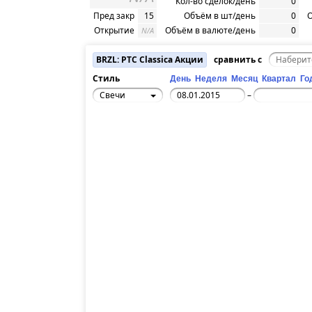
Кол-во сделок/день
0
Пред закр
15
Объём в шт/день
0
О
Открытие
Объём в валюте/день
0
N/A
BRZL: РТС Classica Акции
сравнить с
Стиль
День
Неделя
Месяц
Квартал
Го
Свечи
–