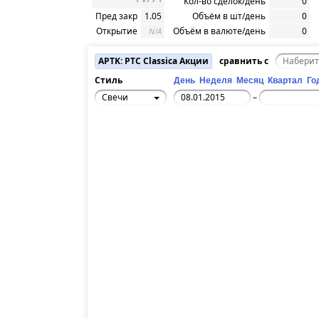
Кол-во сделок/день
0
Пред закр
1.05
Объём в шт/день
0
Открытие
Объём в валюте/день
0
N/A
APTK: РТС Classica Акции
сравнить с
Стиль
День
Неделя
Месяц
Квартал
Го
Свечи
–