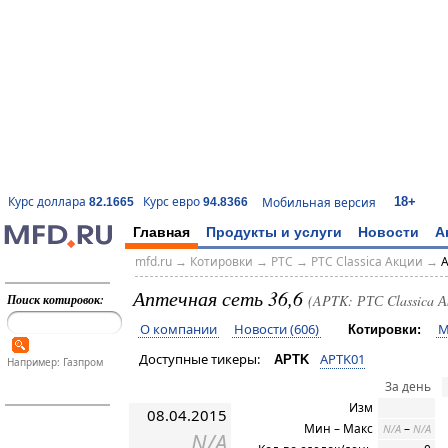
18+
Курс доллара
Курс евро
Мобильная версия
82.1665
94.8366
Главная
Продукты и услуги
Новости
А
mfd.ru
→
Котировки
→
РТС
→
РТС Classica Акции
→
A
Аптечная сеть 36,6
Поиск котировок:
(APTK: РТС Classica А
О компании
Новости (606)
М
Котировки:
Доступные тикеры:
APTK01
APTK
Например: Газпром
За день
Изм
08.04.2015
Мин – Макс
–
N/A
N/A
N/A