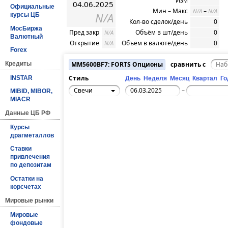
Изм
04.06.2025
Официальные
Мин – Макс
–
N/A
N/A
N/A
курсы ЦБ
Кол-во сделок/день
0
МосБиржа
Пред закр
Объём в шт/день
0
N/A
Валютный
Открытие
Объём в валюте/день
0
N/A
Forex
Кредиты
MM5600BF7: FORTS Опционы
сравнить с
Стиль
INSTAR
День
Неделя
Месяц
Квартал
Го
Свечи
–
MIBID, MIBOR,
MIACR
Данные ЦБ РФ
Курсы
драгметаллов
Ставки
привлечения
по депозитам
Остатки на
корсчетах
Мировые рынки
Мировые
фондовые