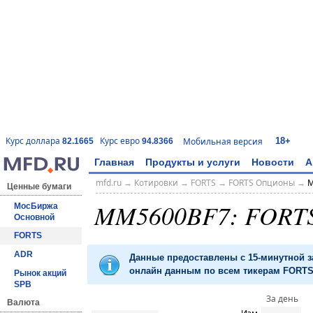
18+
Курс доллара
Курс евро
Мобильная версия
82.1665
94.8366
Главная
Продукты и услуги
Новости
А
mfd.ru
→
Котировки
→
FORTS
→
FORTS Опционы
→
M
Ценные бумаги
MM5600BF7: FORT
МосБиржа
Основной
FORTS
ADR
Данные предоставлены с 15-минутной 
онлайн данным по всем тикерам FORTS 
Рынок акций
SPB
За день
Валюта