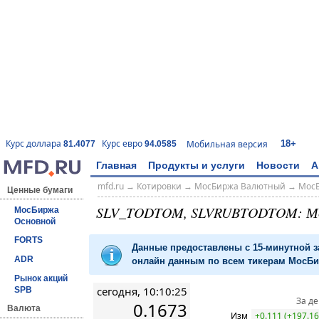
18+
Курс доллара
Курс евро
Мобильная версия
81.4077
94.0585
Главная
Продукты и услуги
Новости
А
mfd.ru
→
Котировки
→
МосБиржа Валютный
→
Мос
Ценные бумаги
SLV_TODTOM, SLVRUBTODTOM: М
МосБиржа
Основной
FORTS
Данные предоставлены с 15-минутной 
ADR
онлайн данным по всем тикерам МосБир
Рынок акций
сегодня, 10:10:25
SPB
За д
0.1673
Валюта
Изм
+0.111 (+197.1