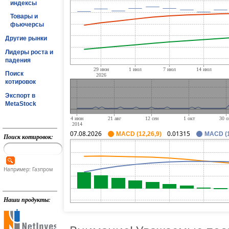
индексы
Товары и
фьючерсы
Другие рынки
Лидеры роста и
падения
Поиск
котировок
Экспорт в
MetaStock
07.08.2026
0.01315
MACD (12,26,9)
MACD (1
Поиск котировок:
Например: Газпром
Наши продукты: