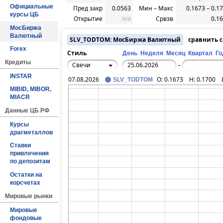
Официальные
Пред закр
0.0563
Мин – Макс
0.1673 – 0.1
курсы ЦБ
Открытие
Срвзв
0.1
N/A
МосБиржа
Валютный
SLV_TODTOM: МосБиржа Валютный
сравнить 
Forex
Стиль
День
Неделя
Месяц
Квартал
Го
Кредиты
Свечи
–
INSTAR
07.08.2026
O:
0.1673
H:
0.1700
SLV_TODTOM
MIBID, MIBOR,
MIACR
Данные ЦБ РФ
Курсы
драгметаллов
Ставки
привлечения
по депозитам
Остатки на
корсчетах
Мировые рынки
Мировые
фондовые