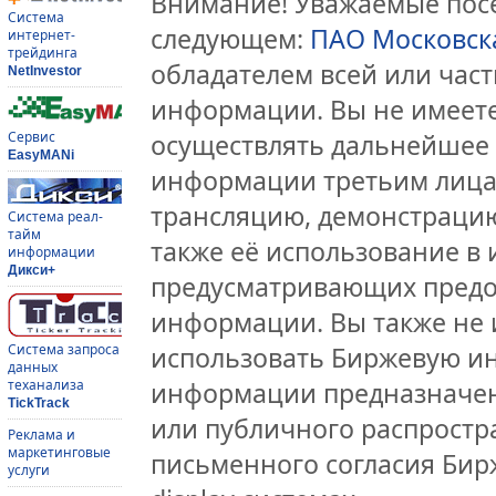
Внимание! Уважаемые посе
Система
следующем:
ПАО Московск
интернет-
трейдинга
обладателем всей или час
NetInvestor
информации. Вы не имеете
Сервис
осуществлять дальнейшее
EasyMANi
информации третьим лицам
трансляцию, демонстрацию
Система реал-
тайм
также её использование в 
информации
Дикси+
предусматривающих предо
информации. Вы также не 
Система запроса
использовать Биржевую и
данных
теханализа
информации предназначен
TickTrack
или публичного распростра
Реклама и
маркетинговые
письменного согласия Бир
услуги