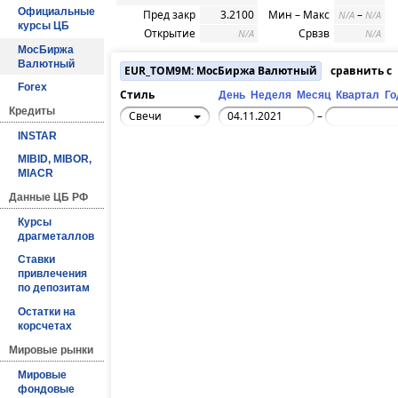
Официальные
Пред закр
3.2100
Мин – Макс
–
N/A
N/A
курсы ЦБ
Открытие
Срвзв
N/A
N/A
МосБиржа
Валютный
EUR_TOM9M: МосБиржа Валютный
сравнить с
Forex
Стиль
День
Неделя
Месяц
Квартал
Го
Кредиты
Свечи
–
INSTAR
MIBID, MIBOR,
MIACR
Данные ЦБ РФ
Курсы
драгметаллов
Ставки
привлечения
по депозитам
Остатки на
корсчетах
Мировые рынки
Мировые
фондовые