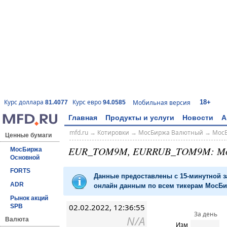
18+
Курс доллара
Курс евро
Мобильная версия
81.4077
94.0585
Главная
Продукты и услуги
Новости
А
mfd.ru
→
Котировки
→
МосБиржа Валютный
→
Мос
Ценные бумаги
EUR_TOM9M, EURRUB_TOM9M: М
МосБиржа
Основной
FORTS
Данные предоставлены с 15-минутной 
ADR
онлайн данным по всем тикерам МосБир
Рынок акций
02.02.2022, 12:36:55
SPB
За день
N/A
Валюта
Изм