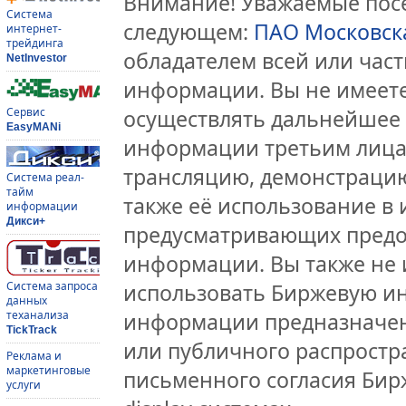
Внимание! Уважаемые посе
Система
следующем:
ПАО Московск
интернет-
трейдинга
обладателем всей или час
NetInvestor
информации. Вы не имеете
Сервис
осуществлять дальнейшее
EasyMANi
информации третьим лицам
трансляцию, демонстрацию
Система реал-
тайм
также её использование в 
информации
Дикси+
предусматривающих предо
информации. Вы также не 
Система запроса
использовать Биржевую и
данных
теханализа
информации предназначен
TickTrack
или публичного распростра
Реклама и
маркетинговые
письменного согласия Бир
услуги