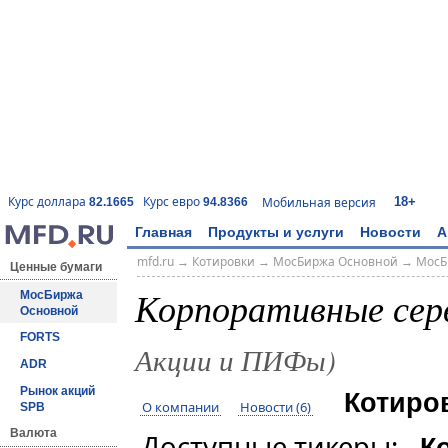
18+
Курс доллара
Курс евро
Мобильная версия
82.1665
94.8366
Главная
Продукты и услуги
Новости
А
mfd.ru
→
Котировки
→
МосБиржа Основной
→
МосБ
Ценные бумаги
Корпоративные се
МосБиржа
Основной
FORTS
Акции и ПИФы)
ADR
Рынок акций
Котиро
О компании
Новости (6)
SPB
Валюта
Доступные тикеры:
К