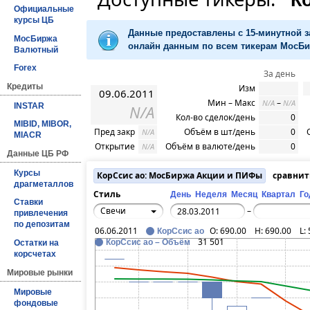
Официальные
курсы ЦБ
Данные предоставлены с 15-минутной 
МосБиржа
онлайн данным по всем тикерам МосБир
Валютный
Forex
За день
Кредиты
Изм
09.06.2011
Мин – Макс
–
N/A
N/A
INSTAR
N/A
Кол-во сделок/день
0
MIBID, MIBOR,
Пред закр
Объём в шт/день
0
N/A
MIACR
Открытие
Объём в валюте/день
0
N/A
Данные ЦБ РФ
Курсы
КорСсис ао: МосБиржа Акции и ПИФы
сравнит
драгметаллов
Стиль
День
Неделя
Месяц
Квартал
Го
Ставки
Свечи
–
привлечения
по депозитам
06.06.2011
O:
690.00
H:
690.00
L:
КорСсис ао
31 501
КорСсис ао – Объём
Остатки на
корсчетах
Мировые рынки
Мировые
фондовые