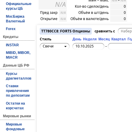
Мин – Макс
–
N/A
N/A
N/A
Официальные
Кол-во сделок/день
0
курсы ЦБ
Пред закр
Объём в шт/день
0
N/A
МосБиржа
Открытие
Объём в валюте/день
0
N/A
Валютный
Forex
TT780CC8: FORTS Опционы
сравнить с
Кредиты
Стиль
День
Неделя
Месяц
Квартал
Го
INSTAR
Свечи
–
MIBID, MIBOR,
MIACR
Данные ЦБ РФ
Курсы
драгметаллов
Ставки
привлечения
по депозитам
Остатки на
корсчетах
Мировые рынки
Мировые
фондовые