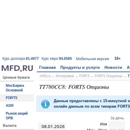
18+
Курс доллара
Курс евро
Мобильная версия
81.4077
94.0585
Главная
Продукты и услуги
Новости
А
mfd.ru
→
Котировки
→
FORTS
→
FORTS Опционы
→
T
Ценные бумаги
TT780CC8: FORTS Опционы
МосБиржа
Основной
FORTS
Данные предоставлены с 15-минутной 
ADR
онлайн данным по всем тикерам FORTS 
Рынок акций
За день
SPB
Изм
08.01.2026
Валюта