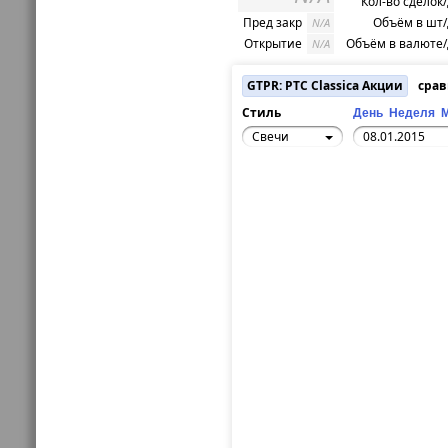
Кол-во сделок
Пред закр
Объём в шт
N/A
Открытие
Объём в валюте
N/A
GTPR: РТС Classica Акции
срав
Стиль
День
Неделя
Свечи