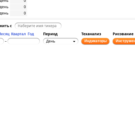
/день
0
/день
0
/день
0
нить с
Период
Теханализ
Рисование
Месяц
Квартал
Год
День
–
Индикаторы
Инструме