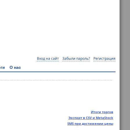
Вход на сайт
Забыли пароль?
Регистрация
ги
О нас
Итоги торгов
Экспорт в CSV и MetaStock
SMS при достижении цены