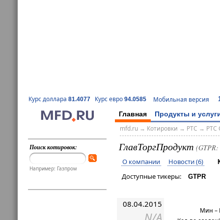
Курс доллара
Курс евро
Мобильная версия
81.4077
94.0585
Главная
Продукты и услуг
mfd.ru
→
Котировки
→
РТС
→
РТС 
ГлавТоргПродукт
Поиск котировок:
(GTPR: 
О компании
Новости (6)
Например: Газпром
Доступные тикеры:
GTPR
08.04.2015
Мин –
N/A