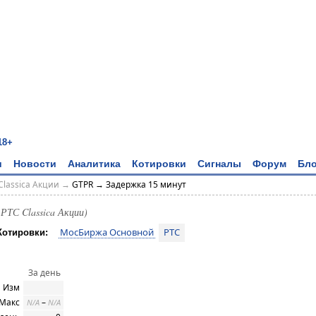
18+
и
Новости
Аналитика
Котировки
Сигналы
Форум
Бло
Classica Акции
→
GTPR → Задержка 15 минут
РТС Classica Акции)
МосБиржа Основной
РТС
Котировки:
За день
Изм
 Макс
–
N/A
N/A