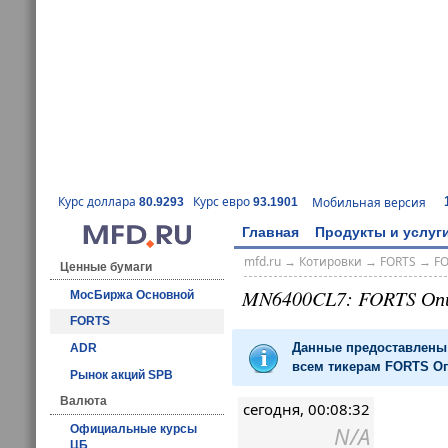
Курс доллара
Курс евро
Мобильная версия
80.9293
93.1901
Главная
Продукты и услуг
mfd.ru
→
Котировки
→
FORTS
→
F
Ценные бумаги
MN6400CL7: FORTS Оп
МосБиржа Основной
FORTS
Данные предоставлены 
ADR
всем тикерам FORTS Оп
Рынок акций SPB
Валюта
сегодня, 00:08:32
N/A
Официальные курсы
ЦБ