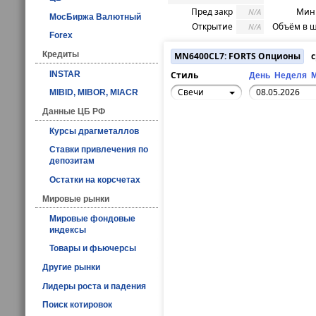
Пред закр
Мин 
N/A
МосБиржа Валютный
Открытие
Объём в ш
N/A
Forex
Кредиты
MN6400CL7: FORTS Опционы
с
INSTAR
Стиль
День
Неделя
Свечи
MIBID, MIBOR, MIACR
Данные ЦБ РФ
Курсы драгметаллов
Ставки привлечения по
депозитам
Остатки на корсчетах
Мировые рынки
Мировые фондовые
индексы
Товары и фьючерсы
Другие рынки
Лидеры роста и падения
Поиск котировок