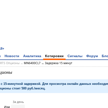
18+
и
Новости
Аналитика
Котировки
Сигналы
Форум
Бло
ORTS Опционы
→
MN6400CL7 → Задержка 15 минут
ционы
с 15-минутной задержкой. Для просмотра онлайн данных необход
ционы стоит 500 руб./месяц.
За день
Изм