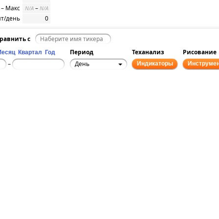
– Макс
–
N/A
N/A
т/день
0
равнить с
Период
Теханализ
Рисование
Месяц
Квартал
Год
День
–
Индикаторы
Инструме