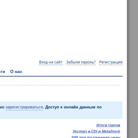
Вход на сайт
Забыли пароль?
Регистрация
ги
О нас
имо
зарегистрироваться
. Доступ к онлайн данным по
Итоги торгов
Экспорт в CSV и MetaStock
SMS при достижении цены