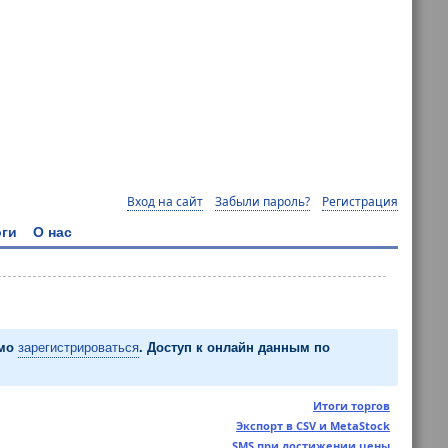
Вход на сайт
Забыли пароль?
Регистрация
ги
О нас
имо
зарегистрироваться
. Доступ к онлайн данным по
Итоги торгов
Экспорт в CSV и MetaStock
SMS при достижении цены