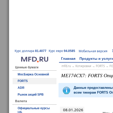
Курс доллара
Курс евро
Мобильная версия
81.4077
94.0585
Главная
Продукты и услуг
mfd.ru
→
Котировки
→
FORTS
→
F
Ценные бумаги
ME174CX7: FORTS Опц
МосБиржа Основной
FORTS
Данные предоставлены 
ADR
всем тикерам FORTS Оп
Рынок акций SPB
Валюта
Официальные курсы
08.01.2026
ЦБ