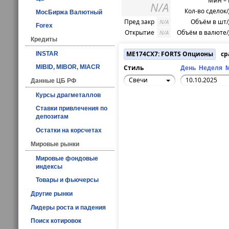
Мин –
N/A
Кол-во сделок
МосБиржа Валютный
Пред закр
Объём в шт
N/A
Forex
Открытие
Объём в валюте
N/A
Кредиты
ME174CX7: FORTS Опционы
ср
INSTAR
Стиль
MIBID, MIBOR, MIACR
День
Неделя
Свечи
Данные ЦБ РФ
Курсы драгметаллов
Ставки привлечения по
депозитам
Остатки на корсчетах
Мировые рынки
Мировые фондовые
индексы
Товары и фьючерсы
Другие рынки
Лидеры роста и падения
Поиск котировок