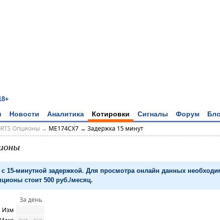
18+
и
Новости
Аналитика
Котировки
Сигналы
Форум
Бло
ORTS Опционы
→
ME174CX7 → Задержка 15 минут
ионы
с 15-минутной задержкой. Для просмотра онлайн данных необход
ционы стоит 500 руб./месяц.
За день
Изм