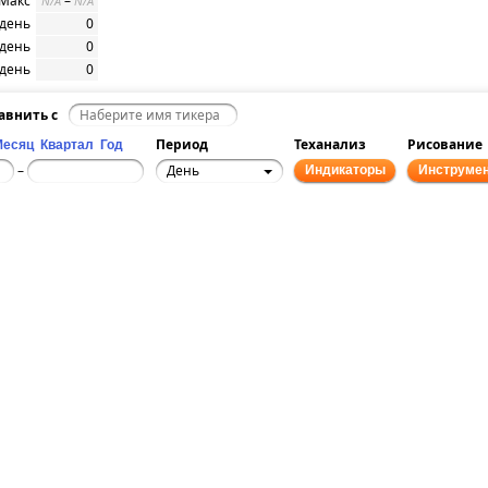
 Макс
–
N/A
N/A
/день
0
/день
0
/день
0
авнить с
Период
Теханализ
Рисование
Месяц
Квартал
Год
День
–
Индикаторы
Инструме