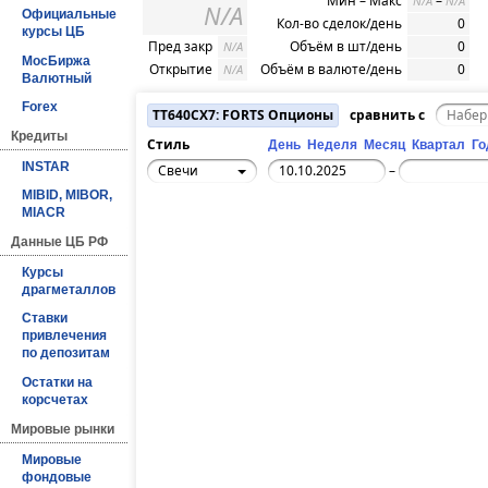
Мин – Макс
–
N/A
N/A
N/A
Официальные
Кол-во сделок/день
0
курсы ЦБ
Пред закр
Объём в шт/день
0
N/A
МосБиржа
Открытие
Объём в валюте/день
0
N/A
Валютный
Forex
TT640CX7: FORTS Опционы
сравнить с
Кредиты
Стиль
День
Неделя
Месяц
Квартал
Го
INSTAR
Свечи
–
MIBID, MIBOR,
MIACR
Данные ЦБ РФ
Курсы
драгметаллов
Ставки
привлечения
по депозитам
Остатки на
корсчетах
Мировые рынки
Мировые
фондовые