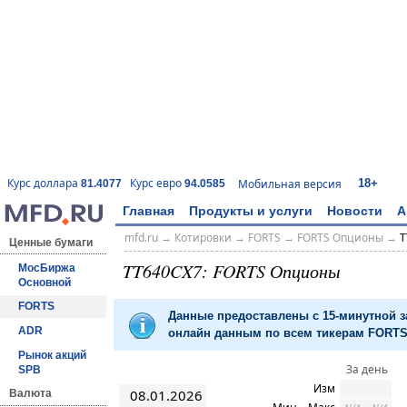
18+
Курс доллара
Курс евро
Мобильная версия
81.4077
94.0585
Главная
Продукты и услуги
Новости
А
mfd.ru
→
Котировки
→
FORTS
→
FORTS Опционы
→
T
Ценные бумаги
TT640CX7: FORTS Опционы
МосБиржа
Основной
FORTS
Данные предоставлены с 15-минутной 
ADR
онлайн данным по всем тикерам FORTS 
Рынок акций
За день
SPB
Изм
08.01.2026
Валюта