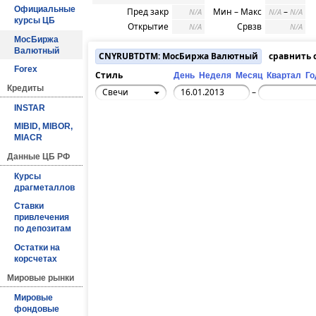
Официальные
Пред закр
Мин – Макс
–
N/A
N/A
N/A
курсы ЦБ
Открытие
Срвзв
N/A
N/A
МосБиржа
Валютный
CNYRUBTDTM: МосБиржа Валютный
сравнить 
Forex
Стиль
День
Неделя
Месяц
Квартал
Го
Кредиты
Свечи
–
INSTAR
MIBID, MIBOR,
MIACR
Данные ЦБ РФ
Курсы
драгметаллов
Ставки
привлечения
по депозитам
Остатки на
корсчетах
Мировые рынки
Мировые
фондовые