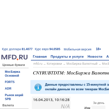
18+
Курс доллара
Курс евро
Мобильная версия
81.4077
94.0585
Главная
Продукты и услуги
Новости
А
mfd.ru
→
Котировки
→
МосБиржа Валютный
→
Мос
Ценные бумаги
CNYRUBTDTM: МосБиржа Валютн
МосБиржа
Основной
FORTS
Данные предоставлены с 15-минутной 
ADR
онлайн данным по всем тикерам МосБир
Рынок акций
16.04.2013, 10:16:28
SPB
За день
N/A
Валюта
Изм