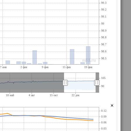
||
||
×