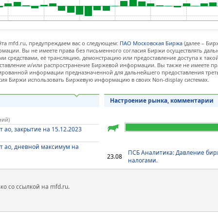
та mfd.ru, предупреждаем вас о следующем:
ПАО Московская Биржа
(далее – Бир
мации. Вы не имеете права без письменного согласия Биржи осуществлять дал
и средствами, её трансляцию, демонстрацию или предоставление доступа к тако
ставление и/или распространение Биржевой информации. Вы также не имеете пр
ованной информации предназначенной для дальнейшего предоставления третьи
сия Биржи использовать Биржевую информацию в своих Non-display системах.
Настроение рынка, комментарии
ний)
т ао, закрытие на 15.12.2023
т ао, дневной максимум на
ПСБ Аналитика: Давление бир
23.08
налогами.
 со ссылкой на mfd.ru.