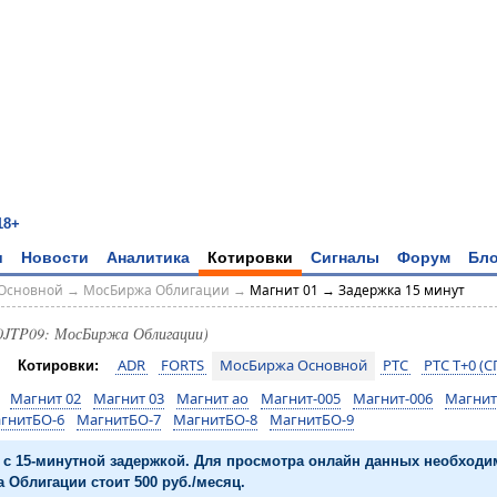
18+
и
Новости
Аналитика
Котировки
Сигналы
Форум
Бло
Основной
→
МосБиржа Облигации
→
Магнит 01 → Задержка 15 минут
0JTP09: МосБиржа Облигации)
ADR
FORTS
МосБиржа Основной
РТС
РТС T+0 (С
Котировки:
Магнит 02
Магнит 03
Магнит ао
Магнит-005
Магнит-006
Магнит
гнитБО-6
МагнитБО-7
МагнитБО-8
МагнитБО-9
с 15-минутной задержкой. Для просмотра онлайн данных необход
 Облигации стоит 500 руб./месяц.