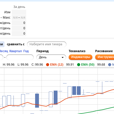
За день
Изм
– Макс
–
N/A
N/A
ок/день
0
т/день
0
е/день
0
ии
сравнить с
Период
Теханализ
Рисование
Месяц
Квартал
Год
День
–
Индикаторы
Инструме
H:
99.96
L:
99.96
C:
99.96
99.91
99.68
EMA (12)
EMA (50)
М