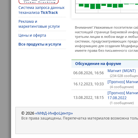
Система запроса данных
теханализа
TickTrack
Реклама и
маркетинговые услуги
Внимание! Уважаемые посетители сай
настоящей странице Биржевой инфор
Цены и оферта
третьим лицам в любом виде и любым
системах, предусматривающих предо
Все продукты и услуги
информацию для создания Модифицир
имеете права без письменного согла
Обсуждение на форуме
Магнит (MGNT)
06.08.2026, 16:56
(234 028 сообще
[Прогноз] Магни
16.12.2023, 10:33
(4 сообщения)
[Прогноз] Магни
13.08.2022, 18:15
17.08.2022
(1 сообщение)
© 2026
«МФД-ИнфоЦентр»
Все права защищены. Перепечатка материалов возможна только