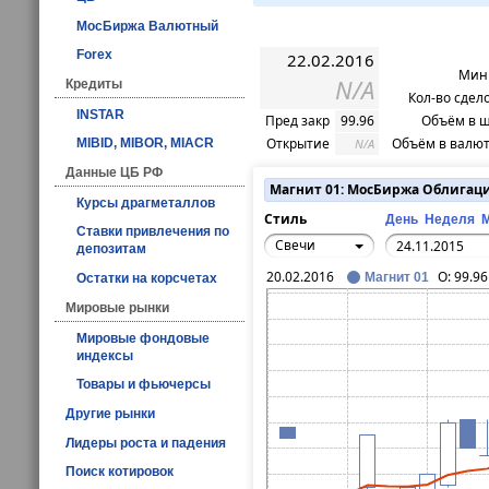
МосБиржа Валютный
Forex
22.02.2016
Мин 
N/A
Кредиты
Кол-во сдел
INSTAR
Пред закр
99.96
Объём в ш
Открытие
Объём в валют
N/A
MIBID, MIBOR, MIACR
Данные ЦБ РФ
Магнит 01: МосБиржа Облигац
Курсы драгметаллов
Стиль
День
Неделя
Ставки привлечения по
Свечи
депозитам
20.02.2016
O:
99.96
Магнит 01
Остатки на корсчетах
Мировые рынки
Мировые фондовые
индексы
Товары и фьючерсы
Другие рынки
Лидеры роста и падения
Поиск котировок