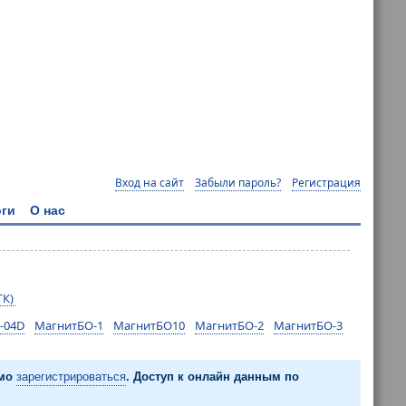
Вход на сайт
Забыли пароль?
Регистрация
ги
О нас
ГК)
-04D
МагнитБО-1
МагнитБО10
МагнитБО-2
МагнитБО-3
имо
зарегистрироваться
. Доступ к онлайн данным по