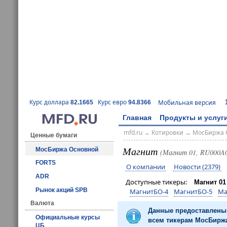
Курс доллара
Курс евро
Мобильная версия
82.1665
94.8366
Главная
Продукты и услуг
mfd.ru
→
Котировки
→
МосБиржа 
Ценные бумаги
Магнит
МосБиржа Основной
(Магнит 01, RU000A
FORTS
О компании
Новости (2379)
ADR
Доступные тикеры:
Магнит 01
Рынок акций SPB
МагнитБО-4
МагнитБО-5
Ма
Валюта
Данные предоставлены 
Официальные курсы
всем тикерам МосБиржа
ЦБ