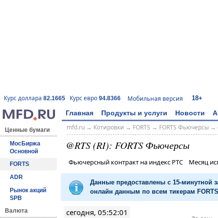
18+
Курс доллара
Курс евро
Мобильная версия
82.1665
94.8366
Главная
Продукты и услуги
Новости
А
mfd.ru
→
Котировки
→
FORTS
→
FORTS Фьючерсы
→
Ценные бумаги
@RTS (RI): FORTS Фьючерсы
МосБиржа
Основной
Фьючерсный контракт на индекс РТС Месяц и
FORTS
ADR
Данные предоставлены с 15-минутной 
Рынок акций
онлайн данным по всем тикерам FORTS 
SPB
сегодня, 05:52:01
Валюта