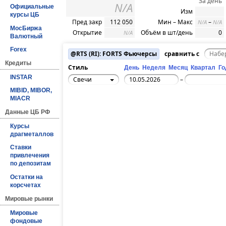
За день
N/A
Официальные
Изм
курсы ЦБ
Пред закр
112 050
Мин – Макс
–
N/A
N/A
МосБиржа
Открытие
Объём в шт/день
0
N/A
Валютный
Forex
@RTS (RI): FORTS Фьючерсы
сравнить с
Кредиты
Стиль
День
Неделя
Месяц
Квартал
Го
INSTAR
Свечи
–
MIBID, MIBOR,
MIACR
Данные ЦБ РФ
Курсы
драгметаллов
Ставки
привлечения
по депозитам
Остатки на
корсчетах
Мировые рынки
Мировые
фондовые